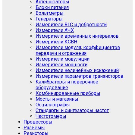
Антеннюаторы
Блоки питания
Вольтметры
Генераторы
Измерители RLC и добротности
Измерители АЧХ
Измерители временных интервалов
Измерители КСВН
Измерители модуля, коэффициентов
передачи и отражения
Измерители модуляции
Измерители мощности
Измерители нелинейных искажений
Измерители параметров транзисторов
Калибраторы и поверочное
оборудование
Комбинированные приборы
Мосты и магазины
Осциллографы
Стандарты и синтезаторы частот
Частотомеры
Процессоры
Разъемы
Резисторы