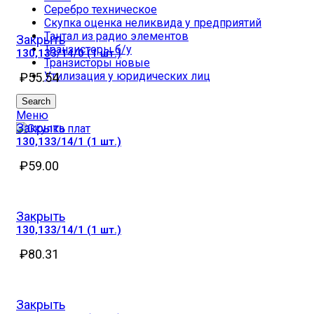
Серебро техническое
Скупка оценка неликвида у предприятий
Тантал из радио элементов
Закрыть
Транзисторы б/у
130,133/14/0 (1 шт.)
Транзисторы новые
Утилизация у юридических лиц
₽
55.54
Search
Меню
Закрыть
130,133/14/1 (1 шт.)
₽
59.00
Закрыть
130,133/14/1 (1 шт.)
₽
80.31
Закрыть