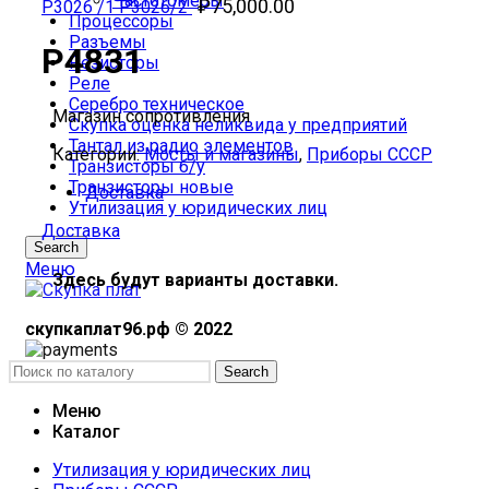
Частотомеры
₽
75,000.00
Р3026 /1 Р3026/2
Процессоры
Разъемы
Р4831
Резисторы
Реле
Серебро техническое
Магазин сопротивления
Скупка оценка неликвида у предприятий
Тантал из радио элементов
Категории:
Мосты и магазины
,
Приборы СССР
Транзисторы б/у
Транзисторы новые
Доставка
Утилизация у юридических лиц
Доставка
Search
Меню
Здесь будут варианты доставки.
скупкаплат96.рф © 2022
Search
Меню
Каталог
Утилизация у юридических лиц