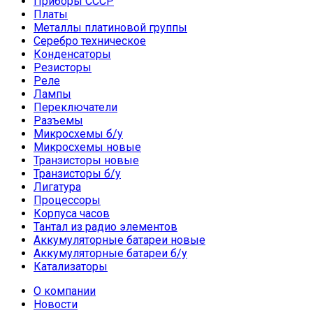
Приборы СССР
Платы
Металлы платиновой группы
Серебро техническое
Конденсаторы
Резисторы
Реле
Лампы
Переключатели
Разъемы
Микросхемы б/у
Микросхемы новые
Транзисторы новые
Транзисторы б/у
Лигатура
Процессоры
Корпуса часов
Тантал из радио элементов
Аккумуляторные батареи новые
Аккумуляторные батареи б/у
Катализаторы
О компании
Новости