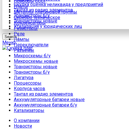
Приборы СССР
Скупка оценка неликвида у предприятий
Платы
Тантал из радио элементов
Металлы платиновой группы
Транзисторы б/у
Серебро техническое
Транзисторы новые
Конденсаторы
Утилизация у юридических лиц
Резисторы
Реле
Search
Лампы
Меню
Переключатели
Разъемы
Микросхемы б/у
Микросхемы новые
Транзисторы новые
Транзисторы б/у
Лигатура
Процессоры
Корпуса часов
Тантал из радио элементов
Аккумуляторные батареи новые
Аккумуляторные батареи б/у
Катализаторы
О компании
Новости