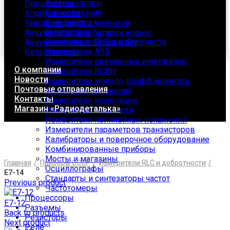
Антеннюаторы
Процессоры
Блоки питания
Корпуса часов
Вольтметры
Тантал из радио элементов
Генераторы
Аккумуляторные батареи новые
Измерители RLC и добротности
Аккумуляторные батареи б/у
Измерители АЧХ
Катализаторы
Измерители временных интервалов
О компании
Измерители КСВН
Новости
Измерители модуля, коэффициентов
Почтовые отправления
передачи и отражения
Контакты
Измерители модуляции
Магазин «Радиодеталька»
Измерители мощности
Измерители нелинейных искажений
Измерители параметров транзисторов
Калибраторы и поверочное оборудование
Комбинированные приборы
Click to enlarge
Мосты и магазины
Главная
Приборы СССР
Измерители RLC и добротности
Осциллографы
Е7-14
Стандарты и синтезаторы частот
Previous product
Частотомеры
Процессоры
Е7-12
Разъемы
Back to products
Резисторы
Next product
Реле