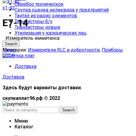
Серебро техническое
х1-42
Скупка оценка неликвида у предприятий
Тантал из радио элементов
Е7-14
Транзисторы б/у
Транзисторы новые
Утилизация у юридических лиц
Измеритель иммитанса
Search
Категории:
Измерители RLC и добротности
,
Приборы
Меню
СССР
Доставка
Доставка
Здесь будут варианты доставки.
скупкаплат96.рф © 2022
Search
Меню
Каталог