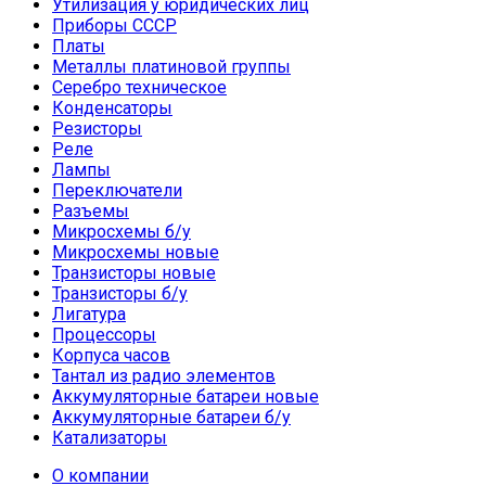
Утилизация у юридических лиц
Приборы СССР
Платы
Металлы платиновой группы
Серебро техническое
Конденсаторы
Резисторы
Реле
Лампы
Переключатели
Разъемы
Микросхемы б/у
Микросхемы новые
Транзисторы новые
Транзисторы б/у
Лигатура
Процессоры
Корпуса часов
Тантал из радио элементов
Аккумуляторные батареи новые
Аккумуляторные батареи б/у
Катализаторы
О компании