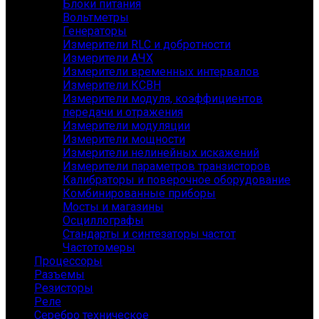
Блоки питания
Вольтметры
Генераторы
Измерители RLC и добротности
Измерители АЧХ
Измерители временных интервалов
Измерители КСВН
Измерители модуля, коэффициентов
передачи и отражения
Измерители модуляции
Измерители мощности
Измерители нелинейных искажений
Измерители параметров транзисторов
Калибраторы и поверочное оборудование
Комбинированные приборы
Мосты и магазины
Осциллографы
Стандарты и синтезаторы частот
Частотомеры
Процессоры
Разъемы
Резисторы
Реле
Серебро техническое