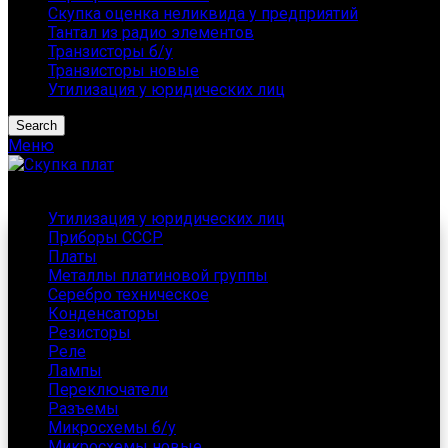
Скупка оценка неликвида у предприятий
Тантал из радио элементов
Транзисторы б/у
Транзисторы новые
Утилизация у юридических лиц
Search
Меню
Каталог
Утилизация у юридических лиц
Приборы СССР
Платы
Металлы платиновой группы
Серебро техническое
Конденсаторы
Резисторы
Реле
Лампы
Переключатели
Разъемы
Микросхемы б/у
Микросхемы новые