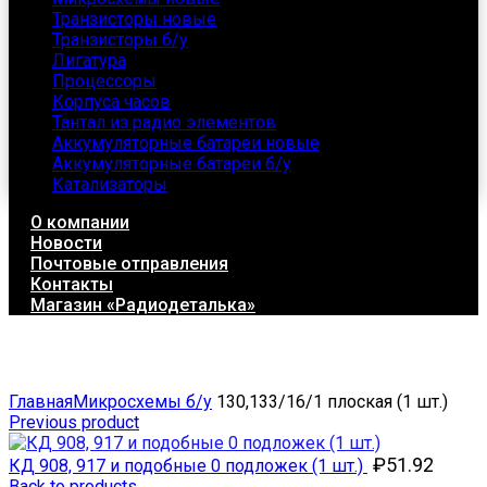
Транзисторы новые
Транзисторы б/у
Лигатура
Процессоры
Корпуса часов
Тантал из радио элементов
Аккумуляторные батареи новые
Аккумуляторные батареи б/у
Катализаторы
О компании
Новости
Почтовые отправления
Контакты
Магазин «Радиодеталька»
Click to enlarge
Главная
Микросхемы б/у
130,133/16/1 плоская (1 шт.)
Previous product
₽
51.92
КД 908, 917 и подобные 0 подложек (1 шт.)
Back to products