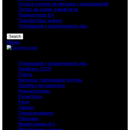
Скупка оценка неликвида у предприятий
Тантал из радио элементов
Транзисторы б/у
Транзисторы новые
Утилизация у юридических лиц
Search
Меню
Каталог
Утилизация у юридических лиц
Приборы СССР
Платы
Металлы платиновой группы
Серебро техническое
Конденсаторы
Резисторы
Реле
Лампы
Переключатели
Разъемы
Микросхемы б/у
Микросхемы новые