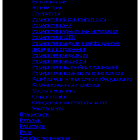
Блоки питания
Вольтметры
Генераторы
Измерители RLC и добротности
Измерители АЧХ
Измерители временных интервалов
Измерители КСВН
Измерители модуля, коэффициентов
передачи и отражения
Измерители модуляции
Измерители мощности
Измерители нелинейных искажений
Измерители параметров транзисторов
Калибраторы и поверочное оборудование
Комбинированные приборы
Мосты и магазины
Осциллографы
Стандарты и синтезаторы частот
Частотомеры
Процессоры
Разъемы
Резисторы
Реле
Серебро техническое