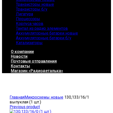
Транзисторы новые
Транзисторы б/у
Лигатура
Процессоры
Корпуса часов
Тантал из радио элементов
Аккумуляторные батареи новые
Аккумуляторные батареи б/у
Катализаторы
О компании
Новости
Почтовые отправления
Контакты
Магазин «Радиодеталька»
Click to enlarge
Главная
Микросхемы новые
130,133/16/1
выпуклая (1 шт.)
Previous product