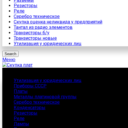
Разъемы
Резисторы
Реле
Серебро техническое
Скупка оценка неликвида у предприятий
Тантал из радио элементов
Транзисторы б/у
Транзисторы новые
Утилизация у юридических лиц
Search
Меню
Каталог
Утилизация у юридических лиц
Приборы СССР
Платы
Металлы платиновой группы
Серебро техническое
Конденсаторы
Резисторы
Реле
Лампы