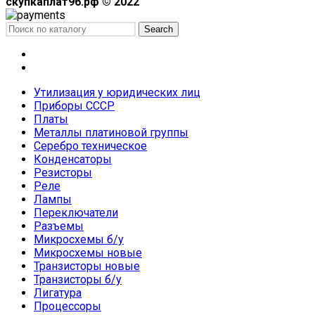
скупкаплат96.рф © 2022
Search
Меню
Каталог
Утилизация у юридических лиц
Приборы СССР
Платы
Металлы платиновой группы
Серебро техническое
Конденсаторы
Резисторы
Реле
Лампы
Переключатели
Разъемы
Микросхемы б/у
Микросхемы новые
Транзисторы новые
Транзисторы б/у
Лигатура
Процессоры