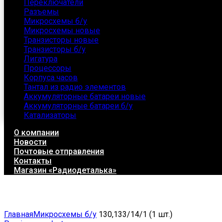
Переключатели
Разъемы
Микросхемы б/у
Микросхемы новые
Транзисторы новые
Транзисторы б/у
Лигатура
Процессоры
Корпуса часов
Тантал из радио элементов
Аккумуляторные батареи новые
Аккумуляторные батареи б/у
Катализаторы
О компании
Новости
Почтовые отправления
Контакты
Магазин «Радиодеталька»
Click to enlarge
Главная
Микросхемы б/у
130,133/14/1 (1 шт.)