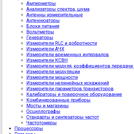
Амперметры
Анализаторы спектра, шума
Антенны измерительные
Антеннюаторы
Блоки питания
Вольтметры
Генераторы
Измерители RLC и добротности
Измерители АЧХ
Измерители временных интервалов
Измерители КСВН
Измерители модуля, коэффициентов передачи 
Измерители модуляции
Измерители мощности
Измерители нелинейных искажений
Измерители параметров транзисторов
Калибраторы и поверочное оборудование
Комбинированные приборы
Мосты и магазины
Осциллографы
Стандарты и синтезаторы частот
Частотомеры
Процессоры