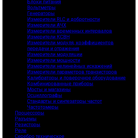
Блоки питания
Вольтметры
Генераторы
Измерители RLC и добротности
Измерители АЧХ
Измерители временных интервалов
Измерители КСВН
Измерители модуля, коэффициентов
передачи и отражения
Измерители модуляции
Измерители мощности
Измерители нелинейных искажений
Измерители параметров транзисторов
Калибраторы и поверочное оборудование
Комбинированные приборы
Мосты и магазины
Осциллографы
Стандарты и синтезаторы частот
Частотомеры
Процессоры
Разъемы
Резисторы
Реле
Серебро техническое