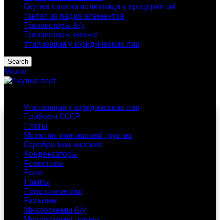
Скупка оценка неликвида у предприятий
Тантал из радио элементов
Транзисторы б/у
Транзисторы новые
Утилизация у юридических лиц
Search
Меню
Каталог
Утилизация у юридических лиц
Приборы СССР
Платы
Металлы платиновой группы
Серебро техническое
Конденсаторы
Резисторы
Реле
Лампы
Переключатели
Разъемы
Микросхемы б/у
Микросхемы новые