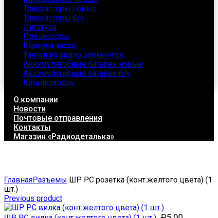
Транзисторы новые
Транзисторы б/у
Лигатура
Процессоры
Корпуса часов
Тантал из радио элементов
Аккумуляторные батареи новые
Аккумуляторные батареи б/у
Катализаторы
О компании
Новости
Почтовые отправления
Контакты
Магазин «Радиодеталька»
Click to enlarge
Главная
Разъемы
ШР РС розетка (конт.желтого цвета) (1
шт.)
Previous product
₽
5.00
ШР РС вилка (конт.желтого цвета) (1 шт.)