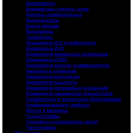
Амперметры
Анализаторы спектра, шума
Антенны измерительные
Антеннюаторы
Блоки питания
Вольтметры
Генераторы
Измерители RLC и добротности
Измерители АЧХ
Измерители временных интервалов
Измерители КСВН
Измерители модуля, коэффициентов
передачи и отражения
Измерители модуляции
Измерители мощности
Измерители нелинейных искажений
Измерители параметров транзисторов
Калибраторы и поверочное оборудование
Комбинированные приборы
Мосты и магазины
Осциллографы
Стандарты и синтезаторы частот
Частотомеры