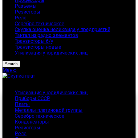
Процессоры
Разъемы
Резисторы
Реле
Серебро техническое
Скупка оценка неликвида у предприятий
Тантал из радио элементов
Транзисторы б/у
Транзисторы новые
Утилизация у юридических лиц
Search
Меню
Каталог
Утилизация у юридических лиц
Приборы СССР
Платы
Металлы платиновой группы
Серебро техническое
Конденсаторы
Резисторы
Реле