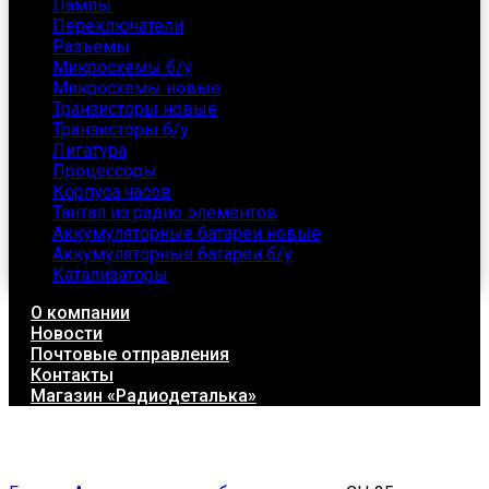
Лампы
Переключатели
Разъемы
Микросхемы б/у
Микросхемы новые
Транзисторы новые
Транзисторы б/у
Лигатура
Процессоры
Корпуса часов
Тантал из радио элементов
Аккумуляторные батареи новые
Аккумуляторные батареи б/у
Катализаторы
О компании
Новости
Почтовые отправления
Контакты
Магазин «Радиодеталька»
Click to enlarge