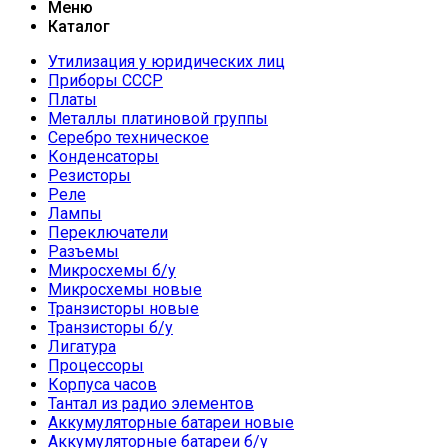
Меню
Каталог
Утилизация у юридических лиц
Приборы СССР
Платы
Металлы платиновой группы
Серебро техническое
Конденсаторы
Резисторы
Реле
Лампы
Переключатели
Разъемы
Микросхемы б/у
Микросхемы новые
Транзисторы новые
Транзисторы б/у
Лигатура
Процессоры
Корпуса часов
Тантал из радио элементов
Аккумуляторные батареи новые
Аккумуляторные батареи б/у