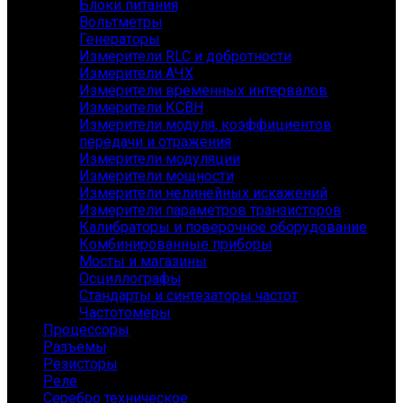
Блоки питания
Вольтметры
Генераторы
Измерители RLC и добротности
Измерители АЧХ
Измерители временных интервалов
Измерители КСВН
Измерители модуля, коэффициентов
передачи и отражения
Измерители модуляции
Измерители мощности
Измерители нелинейных искажений
Измерители параметров транзисторов
Калибраторы и поверочное оборудование
Комбинированные приборы
Мосты и магазины
Осциллографы
Стандарты и синтезаторы частот
Частотомеры
Процессоры
Разъемы
Резисторы
Реле
Серебро техническое