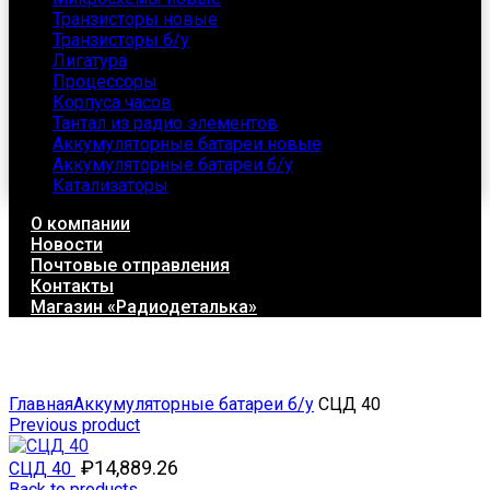
Транзисторы новые
Транзисторы б/у
Лигатура
Процессоры
Корпуса часов
Тантал из радио элементов
Аккумуляторные батареи новые
Аккумуляторные батареи б/у
Катализаторы
О компании
Новости
Почтовые отправления
Контакты
Магазин «Радиодеталька»
Click to enlarge
Главная
Аккумуляторные батареи б/у
СЦД 40
Previous product
₽
14,889.26
СЦД 40
Back to products