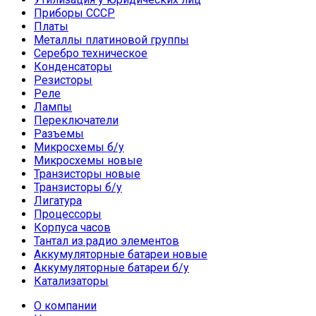
Приборы СССР
Платы
Металлы платиновой группы
Серебро техническое
Конденсаторы
Резисторы
Реле
Лампы
Переключатели
Разъемы
Микросхемы б/у
Микросхемы новые
Транзисторы новые
Транзисторы б/у
Лигатура
Процессоры
Корпуса часов
Тантал из радио элементов
Аккумуляторные батареи новые
Аккумуляторные батареи б/у
Катализаторы
О компании