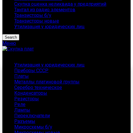
Скупка оценка неликвида у предприятий
Тантал из радио элементов
Транзисторы б/у
Транзисторы новые
Утилизация у юридических лиц
Search
Меню
Каталог
Утилизация у юридических лиц
Приборы СССР
Платы
Металлы платиновой группы
Серебро техническое
Конденсаторы
Резисторы
Реле
Лампы
Переключатели
Разъемы
Микросхемы б/у
Микросхемы новые