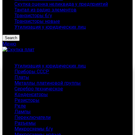
Скупка оценка неликвида у предприятий
Тантал из радио элементов
Транзисторы б/у
Транзисторы новые
Утилизация у юридических лиц
Search
Меню
Каталог
Утилизация у юридических лиц
Приборы СССР
Платы
Металлы платиновой группы
Серебро техническое
Конденсаторы
Резисторы
Реле
Лампы
Переключатели
Разъемы
Микросхемы б/у
Микросхемы новые