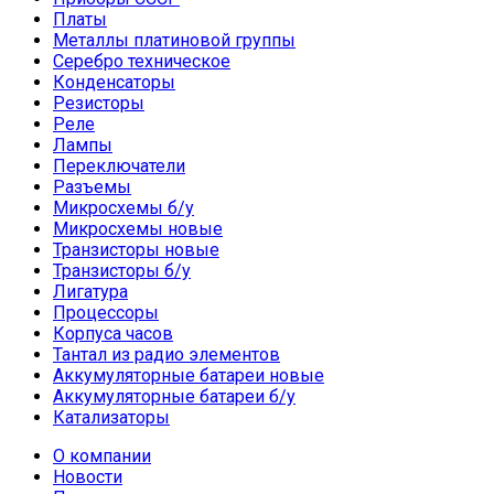
Платы
Металлы платиновой группы
Серебро техническое
Конденсаторы
Резисторы
Реле
Лампы
Переключатели
Разъемы
Микросхемы б/у
Микросхемы новые
Транзисторы новые
Транзисторы б/у
Лигатура
Процессоры
Корпуса часов
Тантал из радио элементов
Аккумуляторные батареи новые
Аккумуляторные батареи б/у
Катализаторы
О компании
Новости