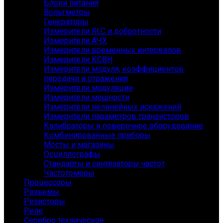
Блоки питания
Вольтметры
Генераторы
Измерители RLC и добротности
Измерители АЧХ
Измерители временных интервалов
Измерители КСВН
Измерители модуля, коэффициентов
передачи и отражения
Измерители модуляции
Измерители мощности
Измерители нелинейных искажений
Измерители параметров транзисторов
Калибраторы и поверочное оборудование
Комбинированные приборы
Мосты и магазины
Осциллографы
Стандарты и синтезаторы частот
Частотомеры
Процессоры
Разъемы
Резисторы
Реле
Серебро техническое