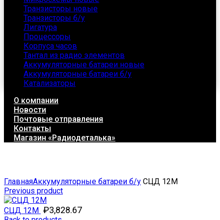
Транзисторы новые
Транзисторы б/у
Лигатура
Процессоры
Корпуса часов
Тантал из радио элементов
Аккумуляторные батареи новые
Аккумуляторные батареи б/у
Катализаторы
О компании
Новости
Почтовые отправления
Контакты
Магазин «Радиодеталька»
Click to enlarge
Главная
Аккумуляторные батареи б/у
СЦД 12М
Previous product
₽
3,828.67
СЦД 12М
Back to products