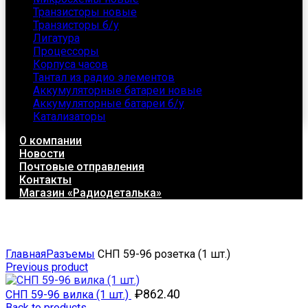
Транзисторы новые
Транзисторы б/у
Лигатура
Процессоры
Корпуса часов
Тантал из радио элементов
Аккумуляторные батареи новые
Аккумуляторные батареи б/у
Катализаторы
О компании
Новости
Почтовые отправления
Контакты
Магазин «Радиодеталька»
Click to enlarge
Главная
Разъемы
СНП 59-96 розетка (1 шт.)
Previous product
₽
862.40
СНП 59-96 вилка (1 шт.)
Back to products