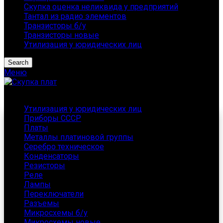
Скупка оценка неликвида у предприятий
Тантал из радио элементов
Транзисторы б/у
Транзисторы новые
Утилизация у юридических лиц
Search
Меню
Каталог
Утилизация у юридических лиц
Приборы СССР
Платы
Металлы платиновой группы
Серебро техническое
Конденсаторы
Резисторы
Реле
Лампы
Переключатели
Разъемы
Микросхемы б/у
Микросхемы новые