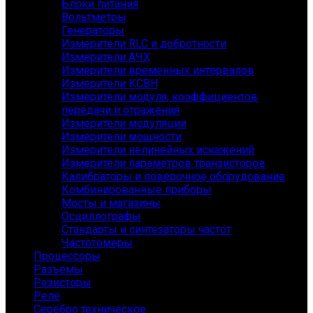
Блоки питания
Вольтметры
Генераторы
Измерители RLC и добротности
Измерители АЧХ
Измерители временных интервалов
Измерители КСВН
Измерители модуля, коэффициентов
передачи и отражения
Измерители модуляции
Измерители мощности
Измерители нелинейных искажений
Измерители параметров транзисторов
Калибраторы и поверочное оборудование
Комбинированные приборы
Мосты и магазины
Осциллографы
Стандарты и синтезаторы частот
Частотомеры
Процессоры
Разъемы
Резисторы
Реле
Серебро техническое