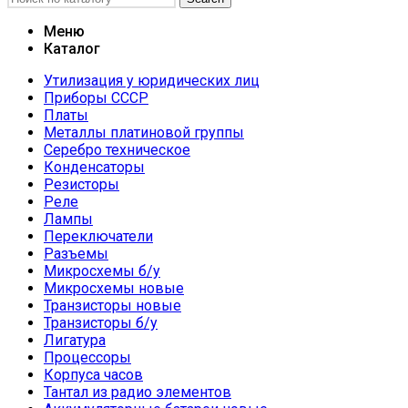
Меню
Каталог
Утилизация у юридических лиц
Приборы СССР
Платы
Металлы платиновой группы
Серебро техническое
Конденсаторы
Резисторы
Реле
Лампы
Переключатели
Разъемы
Микросхемы б/у
Микросхемы новые
Транзисторы новые
Транзисторы б/у
Лигатура
Процессоры
Корпуса часов
Тантал из радио элементов