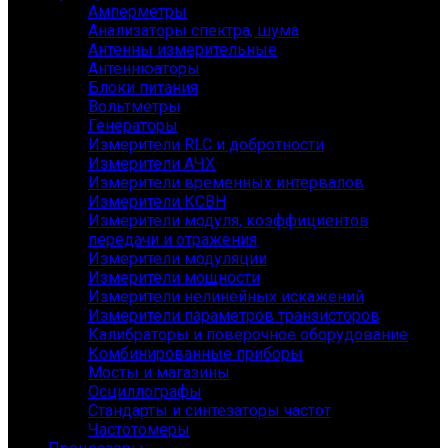
Амперметры
Анализаторы спектра, шума
Антенны измерительные
Антеннюаторы
Блоки питания
Вольтметры
Генераторы
Измерители RLC и добротности
Измерители АЧХ
Измерители временных интервалов
Измерители КСВН
Измерители модуля, коэффициентов
передачи и отражения
Измерители модуляции
Измерители мощности
Измерители нелинейных искажений
Измерители параметров транзисторов
Калибраторы и поверочное оборудование
Комбинированные приборы
Мосты и магазины
Осциллографы
Стандарты и синтезаторы частот
Частотомеры