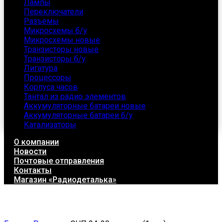
Лампы
Переключатели
Разъемы
Микросхемы б/у
Микросхемы новые
Транзисторы новые
Транзисторы б/у
Лигатура
Процессоры
Корпуса часов
Тантал из радио элементов
Аккумуляторные батареи новые
Аккумуляторные батареи б/у
Катализаторы
О компании
Новости
Почтовые отправления
Контакты
Магазин «Радиодеталька»
Click to enlarge