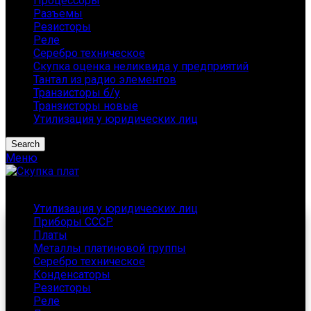
Процессоры
Разъемы
Резисторы
Реле
Серебро техническое
Скупка оценка неликвида у предприятий
Тантал из радио элементов
Транзисторы б/у
Транзисторы новые
Утилизация у юридических лиц
Search
Меню
Каталог
Утилизация у юридических лиц
Приборы СССР
Платы
Металлы платиновой группы
Серебро техническое
Конденсаторы
Резисторы
Реле