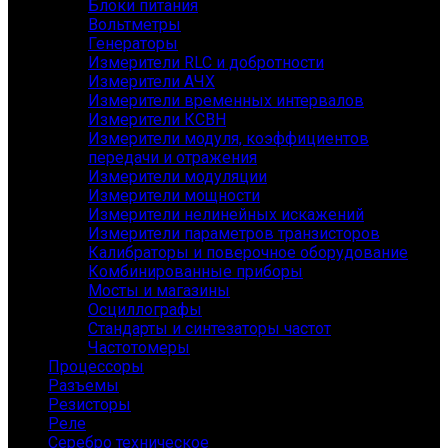
Блоки питания
Вольтметры
Генераторы
Измерители RLC и добротности
Измерители АЧХ
Измерители временных интервалов
Измерители КСВН
Измерители модуля, коэффициентов
передачи и отражения
Измерители модуляции
Измерители мощности
Измерители нелинейных искажений
Измерители параметров транзисторов
Калибраторы и поверочное оборудование
Комбинированные приборы
Мосты и магазины
Осциллографы
Стандарты и синтезаторы частот
Частотомеры
Процессоры
Разъемы
Резисторы
Реле
Серебро техническое