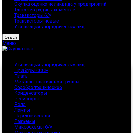
Скупка оценка неликвида у предприятий
Тантал из радио элементов
Транзисторы б/у
Транзисторы новые
Утилизация у юридических лиц
Search
Меню
Каталог
Утилизация у юридических лиц
Приборы СССР
Платы
Металлы платиновой группы
Серебро техническое
Конденсаторы
Резисторы
Реле
Лампы
Переключатели
Разъемы
Микросхемы б/у
Микросхемы новые