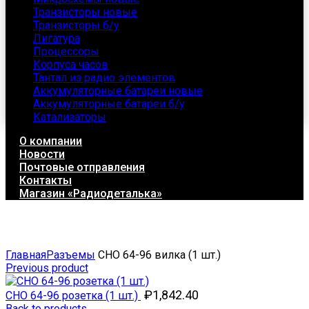
Транзисторы новые
Транзисторы б/у
Лигатура
Процессоры
Корпуса часов
Тантал из радио элементов
Аккумуляторные батареи новые
Аккумуляторные батареи б/у
Катализаторы
О компании
Новости
Почтовые отправления
Контакты
Магазин «Радиодеталька»
Click to enlarge
Главная
Разъемы
СНО 64-96 вилка (1 шт.)
Previous product
₽
1,842.40
СНО 64-96 розетка (1 шт.)
Back to products