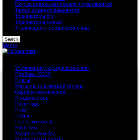
Скупка оценка неликвида у предприятий
Тантал из радио элементов
Транзисторы б/у
Транзисторы новые
Утилизация у юридических лиц
Search
Меню
Каталог
Утилизация у юридических лиц
Приборы СССР
Платы
Металлы платиновой группы
Серебро техническое
Конденсаторы
Резисторы
Реле
Лампы
Переключатели
Разъемы
Микросхемы б/у
Микросхемы новые