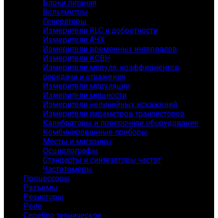
Блоки питания
Вольтметры
Генераторы
Измерители RLC и добротности
Измерители АЧХ
Измерители временных интервалов
Измерители КСВН
Измерители модуля, коэффициентов
передачи и отражения
Измерители модуляции
Измерители мощности
Измерители нелинейных искажений
Измерители параметров транзисторов
Калибраторы и поверочное оборудование
Комбинированные приборы
Мосты и магазины
Осциллографы
Стандарты и синтезаторы частот
Частотомеры
Процессоры
Разъемы
Резисторы
Реле
Серебро техническое