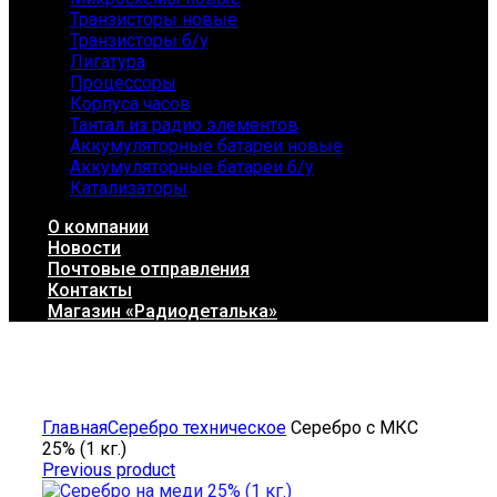
Транзисторы новые
Транзисторы б/у
Лигатура
Процессоры
Корпуса часов
Тантал из радио элементов
Аккумуляторные батареи новые
Аккумуляторные батареи б/у
Катализаторы
О компании
Новости
Почтовые отправления
Контакты
Магазин «Радиодеталька»
Click to enlarge
Главная
Серебро техническое
Серебро с МКС
25% (1 кг.)
Previous product