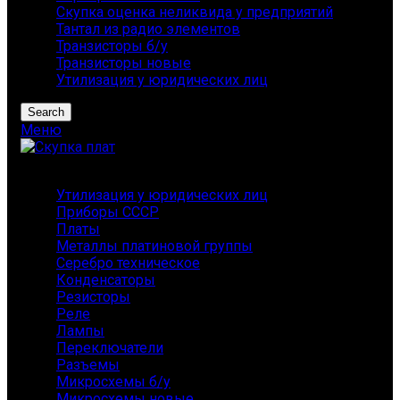
Скупка оценка неликвида у предприятий
Тантал из радио элементов
Транзисторы б/у
Транзисторы новые
Утилизация у юридических лиц
Search
Меню
Каталог
Утилизация у юридических лиц
Приборы СССР
Платы
Металлы платиновой группы
Серебро техническое
Конденсаторы
Резисторы
Реле
Лампы
Переключатели
Разъемы
Микросхемы б/у
Микросхемы новые