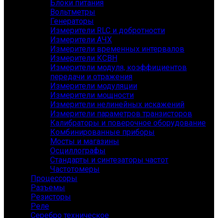
Блоки питания
Вольтметры
Генераторы
Измерители RLC и добротности
Измерители АЧХ
Измерители временных интервалов
Измерители КСВН
Измерители модуля, коэффициентов
передачи и отражения
Измерители модуляции
Измерители мощности
Измерители нелинейных искажений
Измерители параметров транзисторов
Калибраторы и поверочное оборудование
Комбинированные приборы
Мосты и магазины
Осциллографы
Стандарты и синтезаторы частот
Частотомеры
Процессоры
Разъемы
Резисторы
Реле
Серебро техническое