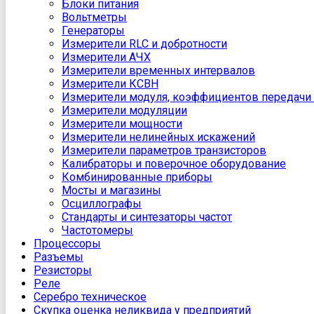
Блоки питания
Вольтметры
Генераторы
Измерители RLC и добротности
Измерители АЧХ
Измерители временных интервалов
Измерители КСВН
Измерители модуля, коэффициентов передачи 
Измерители модуляции
Измерители мощности
Измерители нелинейных искажений
Измерители параметров транзисторов
Калибраторы и поверочное оборудование
Комбинированные приборы
Мосты и магазины
Осциллографы
Стандарты и синтезаторы частот
Частотомеры
Процессоры
Разъемы
Резисторы
Реле
Серебро техническое
Скупка оценка неликвида у предприятий