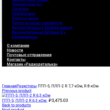
Транзисторы б/у
Лигатура
Процессоры
Корпуса часов
Тантал из радио элементов
Аккумуляторные батареи новые
Аккумуляторные батареи б/у
Катализаторы
О компании
Новости
Почтовые отправления
Контакты
Магазин «Радиодеталька»
Click to enlarge
Главная
Резисторы
ПТП-5; ПЛП-2 R 7,7 кОм, R 8 кОм
Previous product
₽
3,475.03
ПТП-5; ПЛП-2 R 6,3 кОм
Back to products
Next product