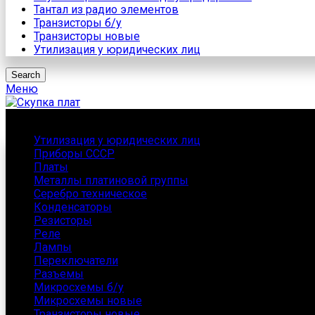
Тантал из радио элементов
Транзисторы б/у
Транзисторы новые
Утилизация у юридических лиц
Search
Меню
Каталог
Утилизация у юридических лиц
Приборы СССР
Платы
Металлы платиновой группы
Серебро техническое
Конденсаторы
Резисторы
Реле
Лампы
Переключатели
Разъемы
Микросхемы б/у
Микросхемы новые
Транзисторы новые