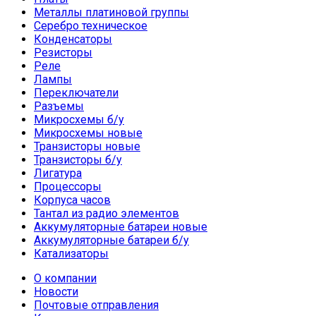
Металлы платиновой группы
Серебро техническое
Конденсаторы
Резисторы
Реле
Лампы
Переключатели
Разъемы
Микросхемы б/у
Микросхемы новые
Транзисторы новые
Транзисторы б/у
Лигатура
Процессоры
Корпуса часов
Тантал из радио элементов
Аккумуляторные батареи новые
Аккумуляторные батареи б/у
Катализаторы
О компании
Новости
Почтовые отправления