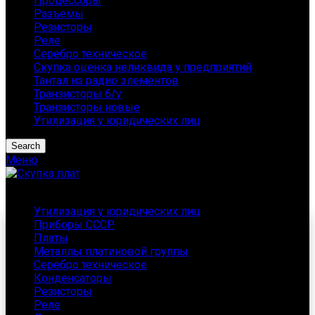
Процессоры
Разъемы
Резисторы
Реле
Серебро техническое
Скупка оценка неликвида у предприятий
Тантал из радио элементов
Транзисторы б/у
Транзисторы новые
Утилизация у юридических лиц
Search
Меню
Каталог
Утилизация у юридических лиц
Приборы СССР
Платы
Металлы платиновой группы
Серебро техническое
Конденсаторы
Резисторы
Реле