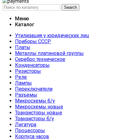
Search
Меню
Каталог
Утилизация у юридических лиц
Приборы СССР
Платы
Металлы платиновой группы
Серебро техническое
Конденсаторы
Резисторы
Реле
Лампы
Переключатели
Разъемы
Микросхемы б/у
Микросхемы новые
Транзисторы новые
Транзисторы б/у
Лигатура
Процессоры
Корпуса часов