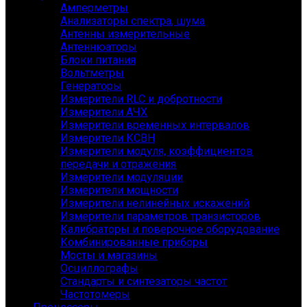
Амперметры
Анализаторы спектра, шума
Антенны измерительные
Антеннюаторы
Блоки питания
Вольтметры
Генераторы
Измерители RLC и добротности
Измерители АЧХ
Измерители временных интервалов
Измерители КСВН
Измерители модуля, коэффициентов
передачи и отражения
Измерители модуляции
Измерители мощности
Измерители нелинейных искажений
Измерители параметров транзисторов
Калибраторы и поверочное оборудование
Комбинированные приборы
Мосты и магазины
Осциллографы
Стандарты и синтезаторы частот
Частотомеры