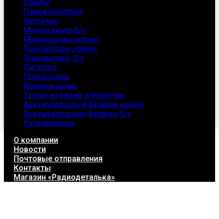
Лампы
Переключатели
Разъемы
Микросхемы б/у
Микросхемы новые
Транзисторы новые
Транзисторы б/у
Лигатура
Процессоры
Корпуса часов
Тантал из радио элементов
Аккумуляторные батареи новые
Аккумуляторные батареи б/у
Катализаторы
О компании
Новости
Почтовые отправления
Контакты
Магазин «Радиодеталька»