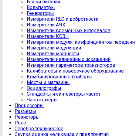
Блоки питания
Вольтметры
Генераторы
Измерители RLC и добротности
Измерители АЧХ
Измерители временных интервалов
Измерители КСВН
Измерители модуля, коэффициентов передачи 
Измерители модуляции
Измерители мощности
Измерители нелинейных искажений
Измерители параметров транзисторов
Калибраторы и поверочное оборудование
Комбинированные приборы
Мосты и магазины
Осциллографы
Стандарты и синтезаторы частот
Частотомеры
Процессоры
Разъемы
Резисторы
Реле
Серебро техническое
Скупка оценка неликвида у предприятий