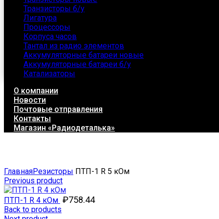
Транзисторы б/у
Лигатура
Процессоры
Корпуса часов
Тантал из радио элементов
Аккумуляторные батареи новые
Аккумуляторные батареи б/у
Катализаторы
О компании
Новости
Почтовые отправления
Контакты
Магазин «Радиодеталька»
Click to enlarge
Главная
Резисторы
ПТП-1 R 5 кОм
Previous product
₽
758.44
ПТП-1 R 4 кОм
Back to products
Next product