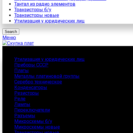
Тантал из радио элементов
Транзисторы б/у
Транзисторы новые
Утилизация у юридических лиц
Search
Меню
Каталог
Утилизация у юридических лиц
Приборы СССР
Платы
Металлы платиновой группы
Серебро техническое
Конденсаторы
Резисторы
Реле
Лампы
Переключатели
Разъемы
Микросхемы б/у
Микросхемы новые
Транзисторы новые