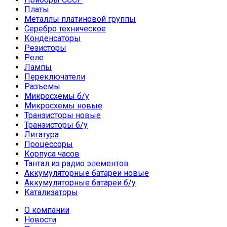
Платы
Металлы платиновой группы
Серебро техническое
Конденсаторы
Резисторы
Реле
Лампы
Переключатели
Разъемы
Микросхемы б/у
Микросхемы новые
Транзисторы новые
Транзисторы б/у
Лигатура
Процессоры
Корпуса часов
Тантал из радио элементов
Аккумуляторные батареи новые
Аккумуляторные батареи б/у
Катализаторы
О компании
Новости