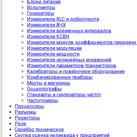
Блоки питания
Вольтметры
Генераторы
Измерители RLC и добротности
Измерители АЧХ
Измерители временных интервалов
Измерители КСВН
Измерители модуля, коэффициентов передачи 
Измерители модуляции
Измерители мощности
Измерители нелинейных искажений
Измерители параметров транзисторов
Калибраторы и поверочное оборудование
Комбинированные приборы
Мосты и магазины
Осциллографы
Стандарты и синтезаторы частот
Частотомеры
Процессоры
Разъемы
Резисторы
Реле
Серебро техническое
Скупка оценка неликвида у предприятий