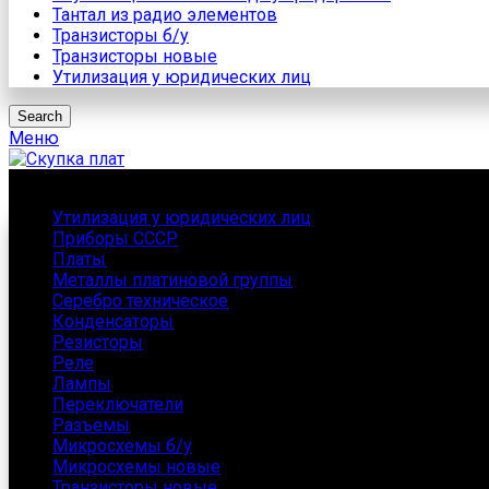
Тантал из радио элементов
Транзисторы б/у
Транзисторы новые
Утилизация у юридических лиц
Search
Меню
Каталог
Утилизация у юридических лиц
Приборы СССР
Платы
Металлы платиновой группы
Серебро техническое
Конденсаторы
Резисторы
Реле
Лампы
Переключатели
Разъемы
Микросхемы б/у
Микросхемы новые
Транзисторы новые