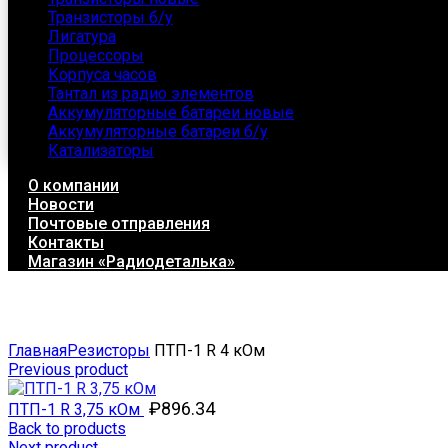
Транзисторы б/у
Лигатура
Процессоры
Корпуса часов
Тантал из радио элементов
Аккумуляторные батареи новые
Аккумуляторные батареи б/у
Катализаторы
О компании
Новости
Почтовые отправления
Контакты
Магазин «Радиодеталька»
Click to enlarge
Главная
Резисторы
ПТП-1 R 4 кОм
Previous product
₽
896.34
ПТП-1 R 3,75 кОм
Back to products
Next product