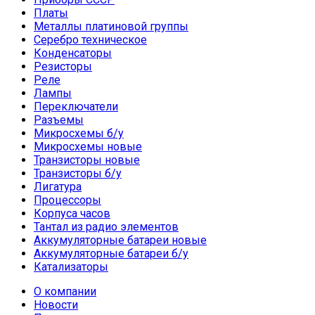
Платы
Металлы платиновой группы
Серебро техническое
Конденсаторы
Резисторы
Реле
Лампы
Переключатели
Разъемы
Микросхемы б/у
Микросхемы новые
Транзисторы новые
Транзисторы б/у
Лигатура
Процессоры
Корпуса часов
Тантал из радио элементов
Аккумуляторные батареи новые
Аккумуляторные батареи б/у
Катализаторы
О компании
Новости