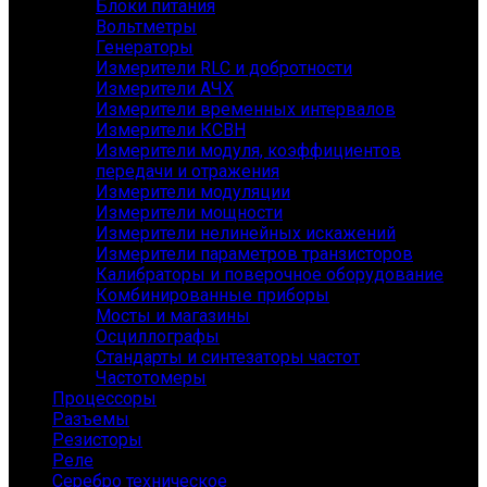
Блоки питания
Вольтметры
Генераторы
Измерители RLC и добротности
Измерители АЧХ
Измерители временных интервалов
Измерители КСВН
Измерители модуля, коэффициентов
передачи и отражения
Измерители модуляции
Измерители мощности
Измерители нелинейных искажений
Измерители параметров транзисторов
Калибраторы и поверочное оборудование
Комбинированные приборы
Мосты и магазины
Осциллографы
Стандарты и синтезаторы частот
Частотомеры
Процессоры
Разъемы
Резисторы
Реле
Серебро техническое