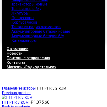
Транзисторы новые
Транзисторы б/у
Лигатура
Процессоры
Корпуса часов
Тантал из радио элементов
Аккумуляторные батареи новые
Аккумуляторные батареи б/у
Катализаторы
О компании
Новости
Почтовые отправления
Контакты
Магазин «Радиодеталька»
Click to enlarge
Главная
Резисторы
ПТП-1 R 3,2 кОм
Previous product
₽
1,075.60
ПТП-1 R 3 кОм
Back to products