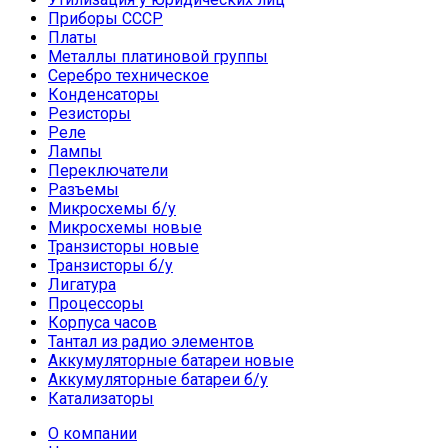
Приборы СССР
Платы
Металлы платиновой группы
Серебро техническое
Конденсаторы
Резисторы
Реле
Лампы
Переключатели
Разъемы
Микросхемы б/у
Микросхемы новые
Транзисторы новые
Транзисторы б/у
Лигатура
Процессоры
Корпуса часов
Тантал из радио элементов
Аккумуляторные батареи новые
Аккумуляторные батареи б/у
Катализаторы
О компании