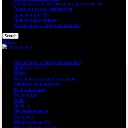
Скупка оценка неликвида у предприятий
Тантал из радио элементов
Транзисторы б/у
Транзисторы новые
Утилизация у юридических лиц
Search
Меню
Каталог
Утилизация у юридических лиц
Приборы СССР
Платы
Металлы платиновой группы
Серебро техническое
Конденсаторы
Резисторы
Реле
Лампы
Переключатели
Разъемы
Микросхемы б/у
Микросхемы новые