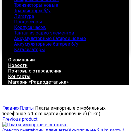
Транзисторы новые
Транзисторы б/у
Лигатура
Процессоры
Корпуса часов
Тантал из радио элементов
Аккумуляторные батареи новые
Аккумуляторные батареи б/у
Катализаторы
О компании
Новости
Почтовые отправления
Контакты
Магазин «Радиодеталька»
Click to enlarge
Главная
Платы
Платы импортные с мобильных
телефонов с 1 sim картой (кнопочные) (1 кг.)
Previous product