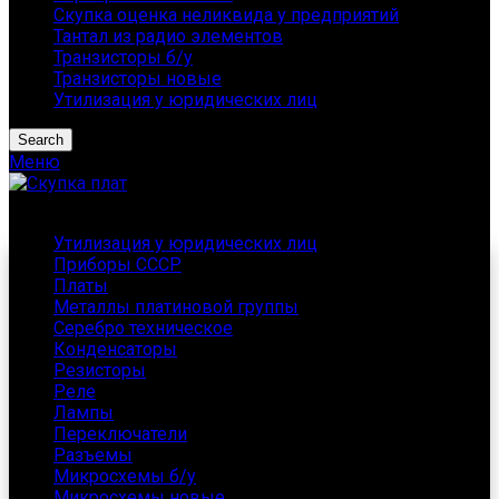
Скупка оценка неликвида у предприятий
Тантал из радио элементов
Транзисторы б/у
Транзисторы новые
Утилизация у юридических лиц
Search
Меню
Каталог
Утилизация у юридических лиц
Приборы СССР
Платы
Металлы платиновой группы
Серебро техническое
Конденсаторы
Резисторы
Реле
Лампы
Переключатели
Разъемы
Микросхемы б/у
Микросхемы новые