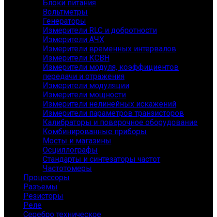
Блоки питания
Вольтметры
Генераторы
Измерители RLC и добротности
Измерители АЧХ
Измерители временных интервалов
Измерители КСВН
Измерители модуля, коэффициентов
передачи и отражения
Измерители модуляции
Измерители мощности
Измерители нелинейных искажений
Измерители параметров транзисторов
Калибраторы и поверочное оборудование
Комбинированные приборы
Мосты и магазины
Осциллографы
Стандарты и синтезаторы частот
Частотомеры
Процессоры
Разъемы
Резисторы
Реле
Серебро техническое