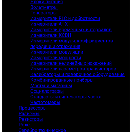
Блоки питания
Вольтметры
Генераторы
Измерители RLC и добротности
Измерители АЧХ
Измерители временных интервалов
Измерители КСВН
Измерители модуля, коэффициентов
передачи и отражения
Измерители модуляции
Измерители мощности
Измерители нелинейных искажений
Измерители параметров транзисторов
Калибраторы и поверочное оборудование
Комбинированные приборы
Мосты и магазины
Осциллографы
Стандарты и синтезаторы частот
Частотомеры
Процессоры
Разъемы
Резисторы
Реле
Серебро техническое