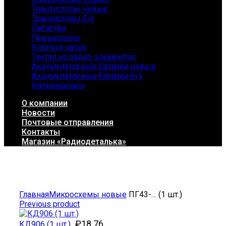
Транзисторы новые
Транзисторы б/у
Лигатура
Процессоры
Корпуса часов
Тантал из радио элементов
Аккумуляторные батареи новые
Аккумуляторные батареи б/у
Катализаторы
О компании
Новости
Почтовые отправления
Контакты
Магазин «Радиодеталька»
Click to enlarge
Главная
Микросхемы новые
ПГ43-… (1 шт.)
Previous product
₽
18.76
КД906 (1 шт.)