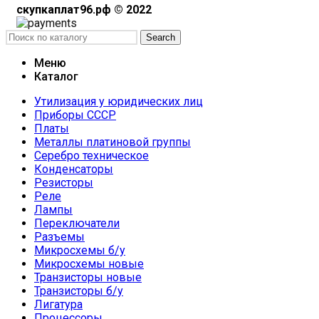
скупкаплат96.рф © 2022
Search
Меню
Каталог
Утилизация у юридических лиц
Приборы СССР
Платы
Металлы платиновой группы
Серебро техническое
Конденсаторы
Резисторы
Реле
Лампы
Переключатели
Разъемы
Микросхемы б/у
Микросхемы новые
Транзисторы новые
Транзисторы б/у
Лигатура
Процессоры