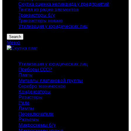
Скупка оценка неликвида у предприятий
Тантал из радио элементов
Транзисторы б/у
Транзисторы новые
Утилизация у юридических лиц
Search
Меню
Каталог
Утилизация у юридических лиц
Приборы СССР
Платы
Металлы платиновой группы
Серебро техническое
Конденсаторы
Резисторы
Реле
Лампы
Переключатели
Разъемы
Микросхемы б/у
Микросхемы новые