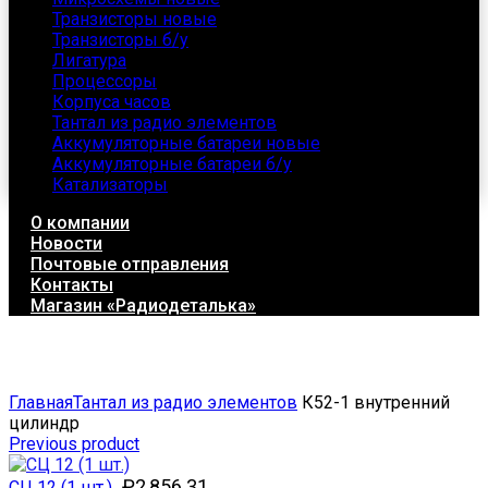
Транзисторы новые
Транзисторы б/у
Лигатура
Процессоры
Корпуса часов
Тантал из радио элементов
Аккумуляторные батареи новые
Аккумуляторные батареи б/у
Катализаторы
О компании
Новости
Почтовые отправления
Контакты
Магазин «Радиодеталька»
Click to enlarge
Главная
Тантал из радио элементов
К52-1 внутренний
цилиндр
Previous product
₽
2,856.31
СЦ 12 (1 шт.)