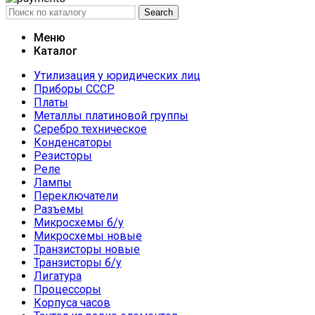
Search
Меню
Каталог
Утилизация у юридических лиц
Приборы СССР
Платы
Металлы платиновой группы
Серебро техническое
Конденсаторы
Резисторы
Реле
Лампы
Переключатели
Разъемы
Микросхемы б/у
Микросхемы новые
Транзисторы новые
Транзисторы б/у
Лигатура
Процессоры
Корпуса часов