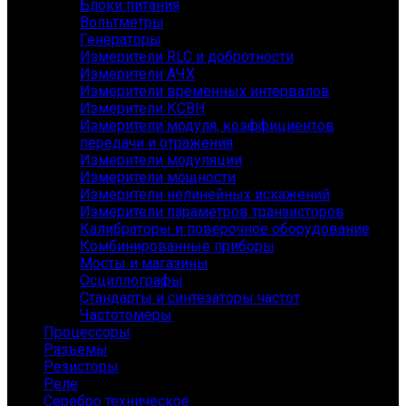
Блоки питания
Вольтметры
Генераторы
Измерители RLC и добротности
Измерители АЧХ
Измерители временных интервалов
Измерители КСВН
Измерители модуля, коэффициентов
передачи и отражения
Измерители модуляции
Измерители мощности
Измерители нелинейных искажений
Измерители параметров транзисторов
Калибраторы и поверочное оборудование
Комбинированные приборы
Мосты и магазины
Осциллографы
Стандарты и синтезаторы частот
Частотомеры
Процессоры
Разъемы
Резисторы
Реле
Серебро техническое