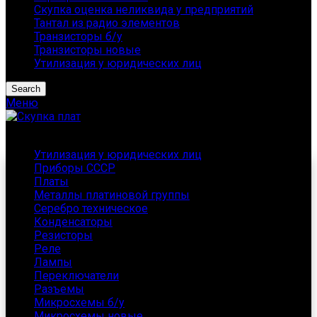
Скупка оценка неликвида у предприятий
Тантал из радио элементов
Транзисторы б/у
Транзисторы новые
Утилизация у юридических лиц
Search
Меню
Каталог
Утилизация у юридических лиц
Приборы СССР
Платы
Металлы платиновой группы
Серебро техническое
Конденсаторы
Резисторы
Реле
Лампы
Переключатели
Разъемы
Микросхемы б/у
Микросхемы новые