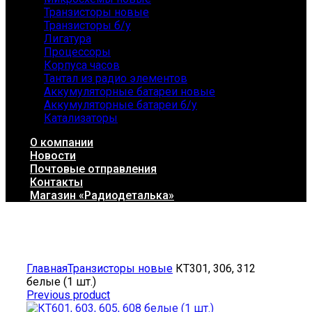
Транзисторы новые
Транзисторы б/у
Лигатура
Процессоры
Корпуса часов
Тантал из радио элементов
Аккумуляторные батареи новые
Аккумуляторные батареи б/у
Катализаторы
О компании
Новости
Почтовые отправления
Контакты
Магазин «Радиодеталька»
Click to enlarge
Главная
Транзисторы новые
КТ301, 306, 312
белые (1 шт.)
Previous product