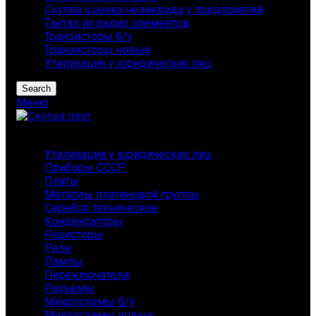
Скупка оценка неликвида у предприятий
Тантал из радио элементов
Транзисторы б/у
Транзисторы новые
Утилизация у юридических лиц
Search
Меню
Каталог
Утилизация у юридических лиц
Приборы СССР
Платы
Металлы платиновой группы
Серебро техническое
Конденсаторы
Резисторы
Реле
Лампы
Переключатели
Разъемы
Микросхемы б/у
Микросхемы новые