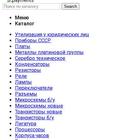
Search
Меню
Каталог
Утилизация у юридических лиц
Приборы СССР
Платы
Металлы платиновой группы
Серебро техническое
Конденсаторы
Резисторы
Реле
Лампы
Переключатели
Разъемы
Микросхемы б/у
Микросхемы новые
Транзисторы новые
Транзисторы б/у
Лигатура
Процессоры
Корпуса часов