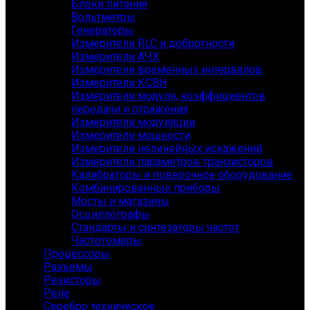
Блоки питания
Вольтметры
Генераторы
Измерители RLC и добротности
Измерители АЧХ
Измерители временных интервалов
Измерители КСВН
Измерители модуля, коэффициентов
передачи и отражения
Измерители модуляции
Измерители мощности
Измерители нелинейных искажений
Измерители параметров транзисторов
Калибраторы и поверочное оборудование
Комбинированные приборы
Мосты и магазины
Осциллографы
Стандарты и синтезаторы частот
Частотомеры
Процессоры
Разъемы
Резисторы
Реле
Серебро техническое