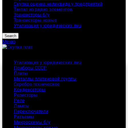
Скупка оценка неликвида у предприятий
Тантал из радио элементов
Транзисторы б/у
Транзисторы новые
Утилизация у юридических лиц
Search
Меню
Каталог
Утилизация у юридических лиц
Приборы СССР
Платы
Металлы платиновой группы
Серебро техническое
Конденсаторы
Резисторы
Реле
Лампы
Переключатели
Разъемы
Микросхемы б/у
Микросхемы новые