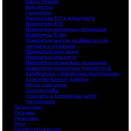
Блоки питания
Вольтметры
Генераторы
Измерители RLC и добротности
Измерители АЧХ
Измерители временных интервалов
Измерители КСВН
Измерители модуля, коэффициентов
передачи и отражения
Измерители модуляции
Измерители мощности
Измерители нелинейных искажений
Измерители параметров транзисторов
Калибраторы и поверочное оборудование
Комбинированные приборы
Мосты и магазины
Осциллографы
Стандарты и синтезаторы частот
Частотомеры
Процессоры
Разъемы
Резисторы
Реле
Серебро техническое