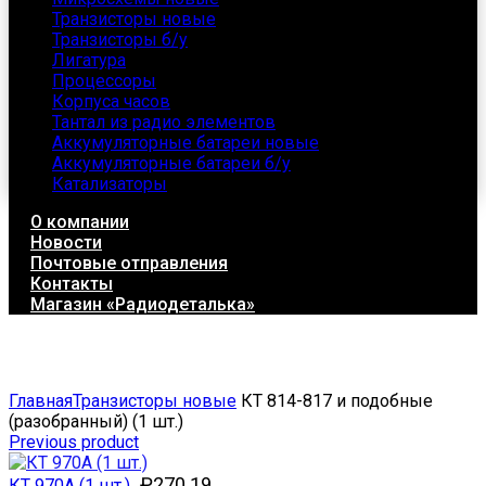
Транзисторы новые
Транзисторы б/у
Лигатура
Процессоры
Корпуса часов
Тантал из радио элементов
Аккумуляторные батареи новые
Аккумуляторные батареи б/у
Катализаторы
О компании
Новости
Почтовые отправления
Контакты
Магазин «Радиодеталька»
Click to enlarge
Главная
Транзисторы новые
КТ 814-817 и подобные
(разобранный) (1 шт.)
Previous product
₽
270.19
КТ 970А (1 шт.)