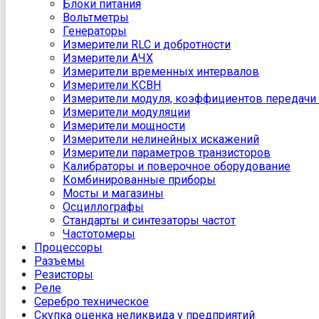
Блоки питания
Вольтметры
Генераторы
Измерители RLC и добротности
Измерители АЧХ
Измерители временных интервалов
Измерители КСВН
Измерители модуля, коэффициентов передачи 
Измерители модуляции
Измерители мощности
Измерители нелинейных искажений
Измерители параметров транзисторов
Калибраторы и поверочное оборудование
Комбинированные приборы
Мосты и магазины
Осциллографы
Стандарты и синтезаторы частот
Частотомеры
Процессоры
Разъемы
Резисторы
Реле
Серебро техническое
Скупка оценка неликвида у предприятий