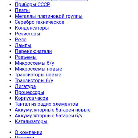
Приборы СССР
Платы
Металлы платиновой группы
Серебро техническое
Конденсаторы
Резисторы
Реле
Лампы
Переключатели
Разъемы
Микросхемы б/у
Микросхемы новые
Транзисторы новые
Транзисторы б/у
Лигатура
Процессоры
Корпуса часов
Тантал из радио элементов
Аккумуляторные батареи новые
Аккумуляторные батареи б/у
Катализаторы
О компании