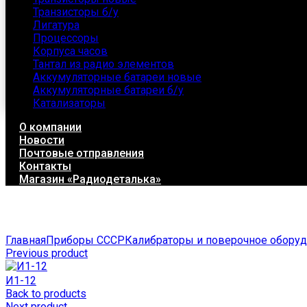
Транзисторы б/у
Лигатура
Процессоры
Корпуса часов
Тантал из радио элементов
Аккумуляторные батареи новые
Аккумуляторные батареи б/у
Катализаторы
О компании
Новости
Почтовые отправления
Контакты
Магазин «Радиодеталька»
Click to enlarge
Главная
Приборы СССР
Калибраторы и поверочное обору
Previous product
И1-12
Back to products
Next product