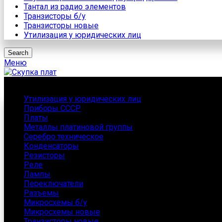
Тантал из радио элементов
Транзисторы б/у
Транзисторы новые
Утилизация у юридических лиц
Search
Меню
Каталог
Утилизация у юридических лиц
Приборы СССР
Платы
Металлы платиновой группы
Серебро техническое
Конденсаторы
Резисторы
Реле
Лампы
Переключатели
Разъемы
Микросхемы б/у
Микросхемы новые
Транзисторы новые