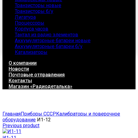
Транзисторы новые
Транзисторы б/у
Лигатура
Процессоры
Корпуса часов
Тантал из радио элементов
Аккумуляторные батареи новые
Аккумуляторные батареи б/у
Катализаторы
О компании
Новости
Почтовые отправления
Контакты
Магазин «Радиодеталька»
Click to enlarge
Главная
Приборы СССР
Калибраторы и поверочное
оборудование
И1-12
Previous product
И1-11