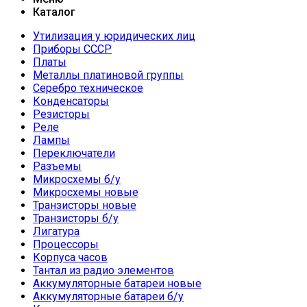
Каталог
Утилизация у юридических лиц
Приборы СССР
Платы
Металлы платиновой группы
Серебро техническое
Конденсаторы
Резисторы
Реле
Лампы
Переключатели
Разъемы
Микросхемы б/у
Микросхемы новые
Транзисторы новые
Транзисторы б/у
Лигатура
Процессоры
Корпуса часов
Тантал из радио элементов
Аккумуляторные батареи новые
Аккумуляторные батареи б/у