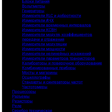
Блоки питания
Вольтметры
Генераторы
Измерители RLC и добротности
Измерители АЧХ
Измерители временных интервалов
Измерители КСВН
Измерители модуля, коэффициентов
передачи и отражения
Измерители модуляции
Измерители мощности
Измерители нелинейных искажений
Измерители параметров транзисторов
Калибраторы и поверочное оборудование
Комбинированные приборы
Мосты и магазины
Осциллографы
Стандарты и синтезаторы частот
Частотомеры
Процессоры
Разъемы
Резисторы
Реле
Серебро техническое