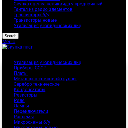
Скупка оценка неликвида у предприятий
Тантал из радио элементов
Транзисторы б/у
Транзисторы новые
Утилизация у юридических лиц
Search
Меню
Каталог
Утилизация у юридических лиц
Приборы СССР
Платы
Металлы платиновой группы
Серебро техническое
Конденсаторы
Резисторы
Реле
Лампы
Переключатели
Разъемы
Микросхемы б/у
Микросхемы новые