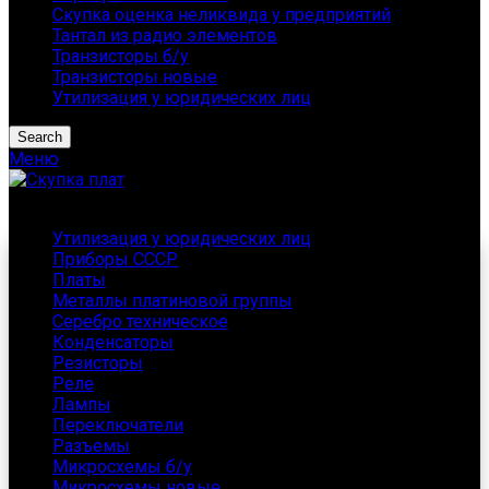
Скупка оценка неликвида у предприятий
Тантал из радио элементов
Транзисторы б/у
Транзисторы новые
Утилизация у юридических лиц
Search
Меню
Каталог
Утилизация у юридических лиц
Приборы СССР
Платы
Металлы платиновой группы
Серебро техническое
Конденсаторы
Резисторы
Реле
Лампы
Переключатели
Разъемы
Микросхемы б/у
Микросхемы новые