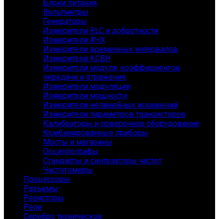
Блоки питания
Вольтметры
Генераторы
Измерители RLC и добротности
Измерители АЧХ
Измерители временных интервалов
Измерители КСВН
Измерители модуля, коэффициентов
передачи и отражения
Измерители модуляции
Измерители мощности
Измерители нелинейных искажений
Измерители параметров транзисторов
Калибраторы и поверочное оборудование
Комбинированные приборы
Мосты и магазины
Осциллографы
Стандарты и синтезаторы частот
Частотомеры
Процессоры
Разъемы
Резисторы
Реле
Серебро техническое