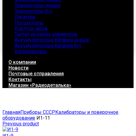
Транзисторы новые
Транзисторы б/у
Лигатура
Процессоры
Корпуса часов
Тантал из радио элементов
Аккумуляторные батареи новые
Аккумуляторные батареи б/у
Катализаторы
О компании
Новости
Почтовые отправления
Контакты
Магазин «Радиодеталька»
Click to enlarge
Главная
Приборы СССР
Калибраторы и поверочное
оборудование
И1-11
Previous product
И1-9