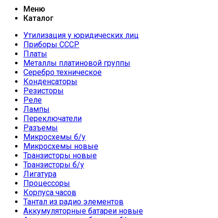
Меню
Каталог
Утилизация у юридических лиц
Приборы СССР
Платы
Металлы платиновой группы
Серебро техническое
Конденсаторы
Резисторы
Реле
Лампы
Переключатели
Разъемы
Микросхемы б/у
Микросхемы новые
Транзисторы новые
Транзисторы б/у
Лигатура
Процессоры
Корпуса часов
Тантал из радио элементов
Аккумуляторные батареи новые