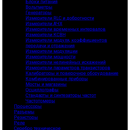
Блоки питания
Вольтметры
Генераторы
Измерители RLC и добротности
Измерители АЧХ
Измерители временных интервалов
Измерители КСВН
Измерители модуля, коэффициентов
передачи и отражения
Измерители модуляции
Измерители мощности
Измерители нелинейных искажений
Измерители параметров транзисторов
Калибраторы и поверочное оборудование
Комбинированные приборы
Мосты и магазины
Осциллографы
Стандарты и синтезаторы частот
Частотомеры
Процессоры
Разъемы
Резисторы
Реле
Серебро техническое