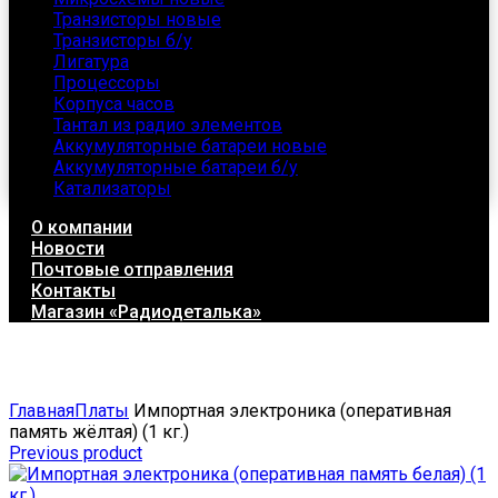
Транзисторы новые
Транзисторы б/у
Лигатура
Процессоры
Корпуса часов
Тантал из радио элементов
Аккумуляторные батареи новые
Аккумуляторные батареи б/у
Катализаторы
О компании
Новости
Почтовые отправления
Контакты
Магазин «Радиодеталька»
Click to enlarge
Главная
Платы
Импортная электроника (оперативная
память жёлтая) (1 кг.)
Previous product