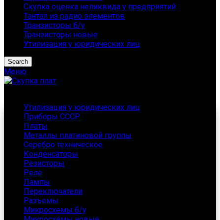
Скупка оценка неликвида у предприятий
Тантал из радио элементов
Транзисторы б/у
Транзисторы новые
Утилизация у юридических лиц
Search
Меню
Каталог
Утилизация у юридических лиц
Приборы СССР
Платы
Металлы платиновой группы
Серебро техническое
Конденсаторы
Резисторы
Реле
Лампы
Переключатели
Разъемы
Микросхемы б/у
Микросхемы новые