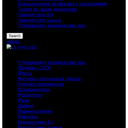
Скупка оценка неликвида у предприятий
Тантал из радио элементов
Транзисторы б/у
Транзисторы новые
Утилизация у юридических лиц
Search
Меню
Каталог
Утилизация у юридических лиц
Приборы СССР
Платы
Металлы платиновой группы
Серебро техническое
Конденсаторы
Резисторы
Реле
Лампы
Переключатели
Разъемы
Микросхемы б/у
Микросхемы новые