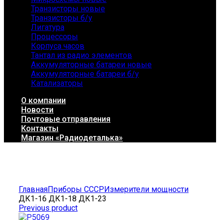
Транзисторы новые
Транзисторы б/у
Лигатура
Процессоры
Корпуса часов
Тантал из радио элементов
Аккумуляторные батареи новые
Аккумуляторные батареи б/у
Катализаторы
О компании
Новости
Почтовые отправления
Контакты
Магазин «Радиодеталька»
Click to enlarge
Главная
Приборы СССР
Измерители мощности
ДК1-16 ДК1-18 ДК1-23
Previous product