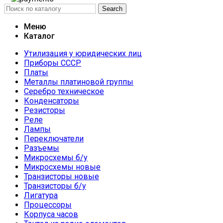
Search
Меню
Каталог
Утилизация у юридических лиц
Приборы СССР
Платы
Металлы платиновой группы
Серебро техническое
Конденсаторы
Резисторы
Реле
Лампы
Переключатели
Разъемы
Микросхемы б/у
Микросхемы новые
Транзисторы новые
Транзисторы б/у
Лигатура
Процессоры
Корпуса часов