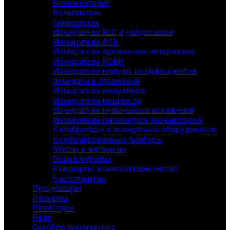
Блоки питания
Вольтметры
Генераторы
Измерители RLC и добротности
Измерители АЧХ
Измерители временных интервалов
Измерители КСВН
Измерители модуля, коэффициентов
передачи и отражения
Измерители модуляции
Измерители мощности
Измерители нелинейных искажений
Измерители параметров транзисторов
Калибраторы и поверочное оборудование
Комбинированные приборы
Мосты и магазины
Осциллографы
Стандарты и синтезаторы частот
Частотомеры
Процессоры
Разъемы
Резисторы
Реле
Серебро техническое