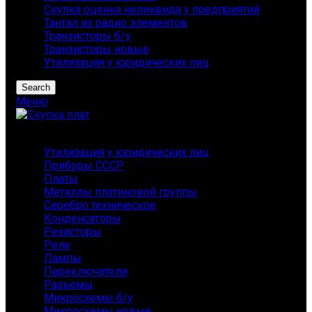
Скупка оценка неликвида у предприятий
Тантал из радио элементов
Транзисторы б/у
Транзисторы новые
Утилизация у юридических лиц
Search
Меню
Каталог
Утилизация у юридических лиц
Приборы СССР
Платы
Металлы платиновой группы
Серебро техническое
Конденсаторы
Резисторы
Реле
Лампы
Переключатели
Разъемы
Микросхемы б/у
Микросхемы новые