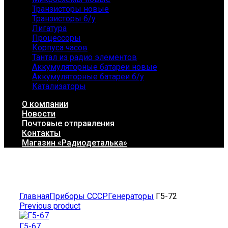
Транзисторы новые
Транзисторы б/у
Лигатура
Процессоры
Корпуса часов
Тантал из радио элементов
Аккумуляторные батареи новые
Аккумуляторные батареи б/у
Катализаторы
О компании
Новости
Почтовые отправления
Контакты
Магазин «Радиодеталька»
Click to enlarge
Главная
Приборы СССР
Генераторы
Г5-72
Previous product
Г5-67