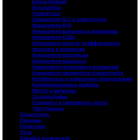
Блоки питания
Вольтметры
Генераторы
Измерители RLC и добротности
Измерители АЧХ
Измерители временных интервалов
Измерители КСВН
Измерители модуля, коэффициентов
передачи и отражения
Измерители модуляции
Измерители мощности
Измерители нелинейных искажений
Измерители параметров транзисторов
Калибраторы и поверочное оборудование
Комбинированные приборы
Мосты и магазины
Осциллографы
Стандарты и синтезаторы частот
Частотомеры
Процессоры
Разъемы
Резисторы
Реле
Серебро техническое