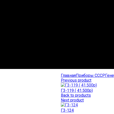
Главная
Приборы СССР
Ген
Previous product
Г3-119 ( 41.500р)
Back to products
Next product
Г3-124