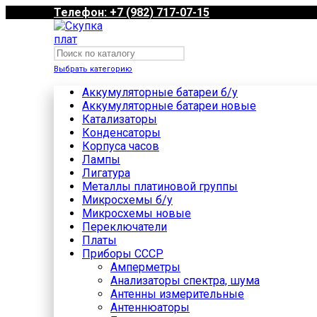
Телефон: +7 (982) 717-07-15
Выбрать категорию
Аккумуляторные батареи б/у
Аккумуляторные батареи новые
Катализаторы
Конденсаторы
Корпуса часов
Лампы
Лигатура
Металлы платиновой группы
Микросхемы б/у
Микросхемы новые
Переключатели
Платы
Приборы СССР
Амперметры
Анализаторы спектра, шума
Антенны измерительные
Антеннюаторы