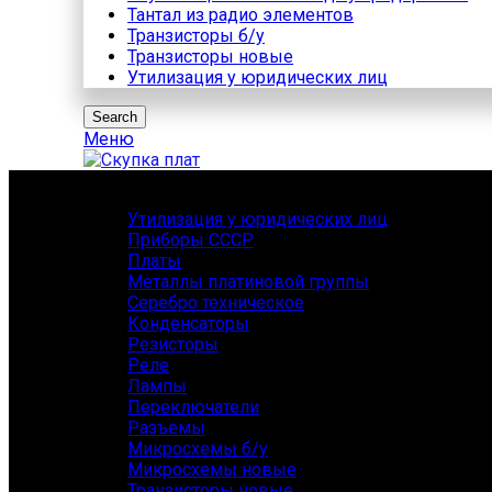
Тантал из радио элементов
Транзисторы б/у
Транзисторы новые
Утилизация у юридических лиц
Search
Меню
Каталог
Утилизация у юридических лиц
Приборы СССР
Платы
Металлы платиновой группы
Серебро техническое
Конденсаторы
Резисторы
Реле
Лампы
Переключатели
Разъемы
Микросхемы б/у
Микросхемы новые
Транзисторы новые