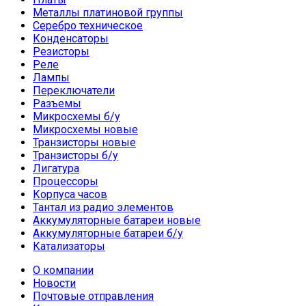
Металлы платиновой группы
Серебро техническое
Конденсаторы
Резисторы
Реле
Лампы
Переключатели
Разъемы
Микросхемы б/у
Микросхемы новые
Транзисторы новые
Транзисторы б/у
Лигатура
Процессоры
Корпуса часов
Тантал из радио элементов
Аккумуляторные батареи новые
Аккумуляторные батареи б/у
Катализаторы
О компании
Новости
Почтовые отправления