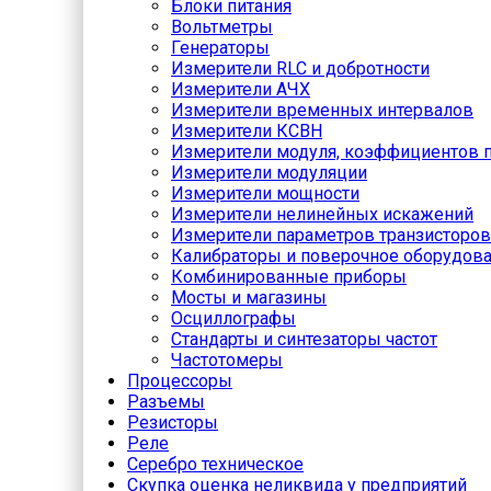
Блоки питания
Вольтметры
Генераторы
Измерители RLC и добротности
Измерители АЧХ
Измерители временных интервалов
Измерители КСВН
Измерители модуля, коэффициентов п
Измерители модуляции
Измерители мощности
Измерители нелинейных искажений
Измерители параметров транзисторов
Калибраторы и поверочное оборудов
Комбинированные приборы
Мосты и магазины
Осциллографы
Стандарты и синтезаторы частот
Частотомеры
Процессоры
Разъемы
Резисторы
Реле
Серебро техническое
Скупка оценка неликвида у предприятий