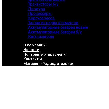
Транзисторы б/у
Лигатура
Процессоры
Корпуса часов
Тантал из радио элементов
Аккумуляторные батареи новые
Аккумуляторные батареи б/у
Катализаторы
О компании
Новости
Почтовые отправления
Контакты
Магазин «Радиодеталька»
Click to enlarge