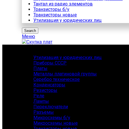
Тантал из радио элементов
Транзисторы б/у
Транзисторы новые
Утилизация у юридических лиц
Search
Меню
Каталог
Утилизация у юридических лиц
Приборы СССР
Платы
Металлы платиновой группы
Серебро техническое
Конденсаторы
Резисторы
Реле
Лампы
Переключатели
Разъемы
Микросхемы б/у
Микросхемы новые
Транзисторы новые