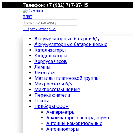
Телефон: +7 (982) 717-07-15
Выбрать категорию
Аккумуляторные батареи б/у
Аккумуляторные батареи новые
Катализаторы
Конденсаторы
Корпуса часов
Лампы
Лигатура
Металлы платиновой группы
Микросхемы б/у
Микросхемы новые
Переключатели
Платы
Приборы СССР
Амперметры
Анализаторы спектра, шума
Антенны измерительные
Антеннюаторы