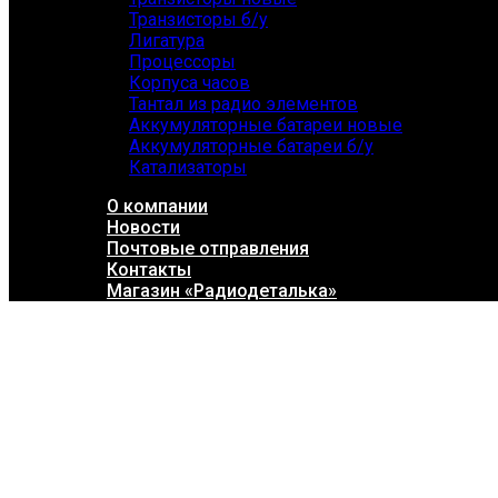
Транзисторы б/у
Лигатура
Процессоры
Корпуса часов
Тантал из радио элементов
Аккумуляторные батареи новые
Аккумуляторные батареи б/у
Катализаторы
О компании
Новости
Почтовые отправления
Контакты
Магазин «Радиодеталька»
Click to enlarge