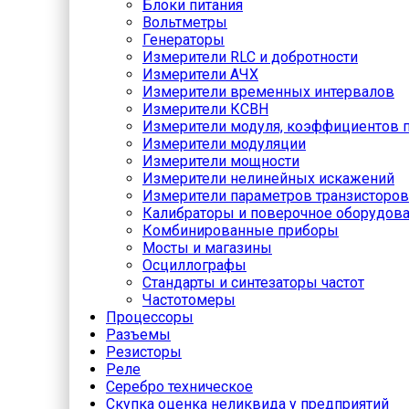
Блоки питания
Вольтметры
Генераторы
Измерители RLC и добротности
Измерители АЧХ
Измерители временных интервалов
Измерители КСВН
Измерители модуля, коэффициентов п
Измерители модуляции
Измерители мощности
Измерители нелинейных искажений
Измерители параметров транзисторов
Калибраторы и поверочное оборудов
Комбинированные приборы
Мосты и магазины
Осциллографы
Стандарты и синтезаторы частот
Частотомеры
Процессоры
Разъемы
Резисторы
Реле
Серебро техническое
Скупка оценка неликвида у предприятий