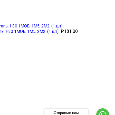
₽
181.00
ы Н30 1МОВ, 1М5, 2М2. (1 шт)
Отправьте нам