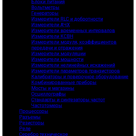
Блоки питания
Вольтметры
Генераторы
Измерители RLC и добротности
Измерители АЧХ
Измерители временных интервалов
Измерители КСВН
Измерители модуля, коэффициентов
передачи и отражения
Измерители модуляции
Измерители мощности
Измерители нелинейных искажений
Измерители параметров транзисторов
Калибраторы и поверочное оборудование
Комбинированные приборы
Мосты и магазины
Осциллографы
Стандарты и синтезаторы частот
Частотомеры
Процессоры
Разъемы
Резисторы
Реле
Серебро техническое