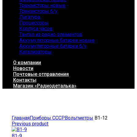
Транзисторы новые
Транзисторы б/у
Лигатура
Процессоры
Корпуса часов
Тантал из радио элементов
Аккумуляторные батареи новые
Аккумуляторные батареи б/у
Катализаторы
О компании
Новости
Почтовые отправления
Контакты
Магазин «Радиодеталька»
Click to enlarge
Главная
Приборы СССР
Вольтметры
В1-12
Previous product
В1-9