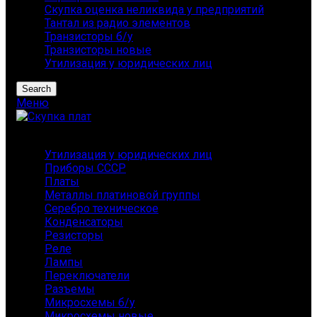
Скупка оценка неликвида у предприятий
Тантал из радио элементов
Транзисторы б/у
Транзисторы новые
Утилизация у юридических лиц
Search
Меню
Каталог
Утилизация у юридических лиц
Приборы СССР
Платы
Металлы платиновой группы
Серебро техническое
Конденсаторы
Резисторы
Реле
Лампы
Переключатели
Разъемы
Микросхемы б/у
Микросхемы новые