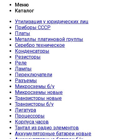
Меню
Каталог
Утилизация у юридических лиц
Приборы СССР
Платы
Металлы платиновой группы
Серебро техническое
Конденсаторы
Резисторы
Реле
Лампы
Переключатели
Разъемы
Микросхемы б/у
Микросхемы новые
Транзисторы новые
Транзисторы б/у
Лигатура
Процессоры
Корпуса часов
Тантал из радио элементов
Аккумуляторные батареи новые