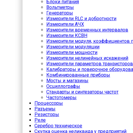
Блоки питания
Вольтметры
Генераторы
Измерители RLC и добротности
Измерители АЧХ
Измерители временных интервалов
Измерители КСВН
Измерители модуля, коэффициентов п
Измерители модуляции
Измерители мощности
Измерители нелинейных искажений
Измерители параметров транзисторов
Калибраторы и поверочное оборудов
Комбинированные приборы
Мосты и магазины
Осциллографы
Стандарты и синтезаторы частот
Частотомеры
Процессоры
Разъемы
Резисторы
Реле
Серебро техническое
Скупка оценка неликвида у предприятий