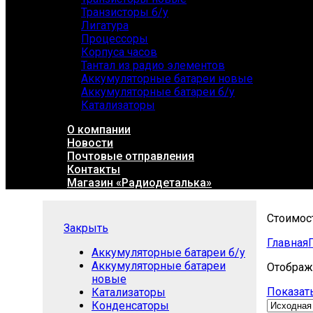
Транзисторы б/у
Лигатура
Процессоры
Корпуса часов
Тантал из радио элементов
Аккумуляторные батареи новые
Аккумуляторные батареи б/у
Катализаторы
О компании
Новости
Почтовые отправления
Контакты
Магазин «Радиодеталька»
Стоимос
Закрыть
Главная
Аккумуляторные батареи б/у
Аккумуляторные батареи
Отображ
новые
Показать
Катализаторы
Конденсаторы