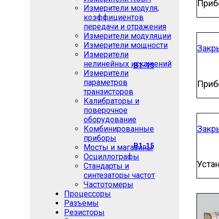
Приб
Измерители модуля,
коэффициентов
передачи и отражения
Измерители модуляции
Измерители мощности
Закр
Измерители
нелинейных искажений
В1-13
Измерители
параметров
Приб
транзисторов
Калибраторы и
поверочное
оборудование
Закр
Комбинированные
приборы
В1-15
Мосты и магазины
Осциллографы
Уста
Стандарты и
синтезаторы частот
Частотомеры
Процессоры
Разъемы
Резисторы