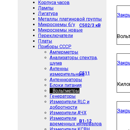
Корпуса часов
Лампы
Лигатура
Закр
Металлы платиновой группы
Микросхемы б/у
C502/3 кВ
Микросхемы новые
Переключатели
Воль
Платы
Приборы СССР
Амперметры
Анализаторы спектра,
Закр
шума
Антенны
C511
измерительные
Антеннюаторы
Кило
Блоки питания
Вольтметры
Генераторы
Измерители RLC и
добротности
Закр
Измерители АЧХ
Измерители
В1-12
временных интервалов
Измерители КСВН