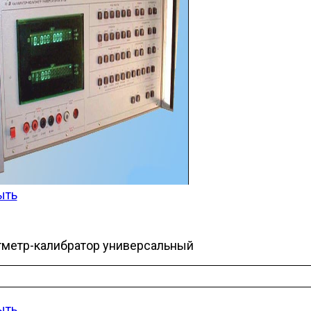
ыть
тметр-калибратор универсальный
ыть