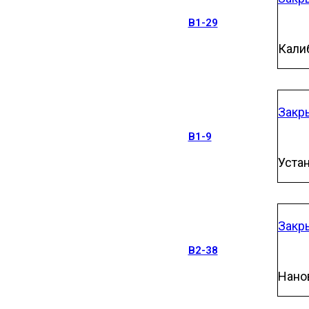
В1-29
Кали
Закр
В1-9
Уста
Закр
В2-38
Нано