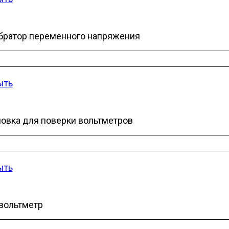
братор переменного напряжения
ыть
новка для поверки вольтметров
ыть
вольтметр