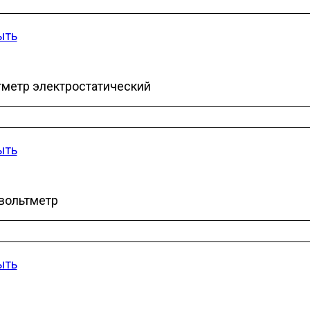
ыть
тметр электростатический
ыть
вольтметр
ыть