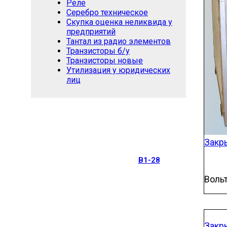
Реле
Серебро техническое
Скупка оценка неликвида у
предприятий
Тантал из радио элементов
Транзисторы б/у
Транзисторы новые
Утилизация у юридических
лиц
Закр
В1-28
Воль
Закр