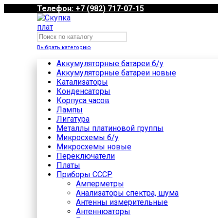
Телефон: +7 (982) 717-07-15
Выбрать категорию
Аккумуляторные батареи б/у
Аккумуляторные батареи новые
Катализаторы
Конденсаторы
Корпуса часов
Лампы
Лигатура
Металлы платиновой группы
Микросхемы б/у
Микросхемы новые
Переключатели
Платы
Приборы СССР
Амперметры
Анализаторы спектра, шума
Антенны измерительные
Антеннюаторы