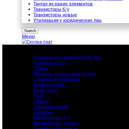
Тантал из радио элементов
Транзисторы б/у
Транзисторы новые
Утилизация у юридических лиц
Search
Меню
Каталог
Утилизация у юридических лиц
Приборы СССР
Платы
Металлы платиновой группы
Серебро техническое
Конденсаторы
Резисторы
Реле
Лампы
Переключатели
Разъемы
Микросхемы б/у
Микросхемы новые
Транзисторы новые