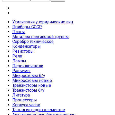
Меню
Каталог
Утилизация у юридических лиц
Приборы СССР
Платы
Металлы платиновой группы
Серебро техническое
Конденсаторы
Резисторы
Реле
Лампы
Переключатели
Разъемы
Микросхемы б/у
Микросхемы новые
Транзисторы новые
Транзисторы б/у
Лигатура
Процессоры
Корпуса часов
Тантал из радио элементов
Аккумуляторные батареи новые