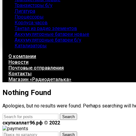
Транзисторы б/у
Лигатура
Процессоры
Корпуса часов
Тантал из радио элементов
Аккумуляторные батареи новые
Аккумуляторные батареи б/у
Катализаторы
О компании
Новости
Почтовые отправления
Контакты
Магазин «Радиодеталька»
Nothing Found
Apologies, but no results were found. Perhaps searching will he
Search
скупкаплат96.рф © 2022
Search