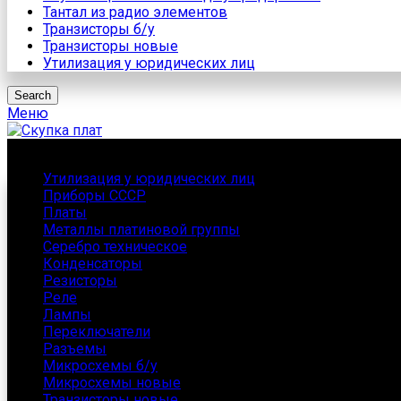
Тантал из радио элементов
Транзисторы б/у
Транзисторы новые
Утилизация у юридических лиц
Search
Меню
Каталог
Утилизация у юридических лиц
Приборы СССР
Платы
Металлы платиновой группы
Серебро техническое
Конденсаторы
Резисторы
Реле
Лампы
Переключатели
Разъемы
Микросхемы б/у
Микросхемы новые
Транзисторы новые