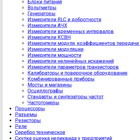
Блоки питания
Вольтметры
Генераторы
Измерители RLC и добротности
Измерители АЧХ
Измерители временных интервалов
Измерители КСВН
Измерители модуля, коэффициентов передачи 
Измерители модуляции
Измерители мощности
Измерители нелинейных искажений
Измерители параметров транзисторов
Калибраторы и поверочное оборудование
Комбинированные приборы
Мосты и магазины
Осциллографы
Стандарты и синтезаторы частот
Частотомеры
Процессоры
Разъемы
Резисторы
Реле
Серебро техническое
Скупка оценка неликвида у предприятий