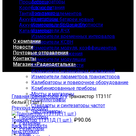
Антеннюаторы
Процессоры
Блоки питания
Корпуса часов
Вольтметры
Тантал из радио элементов
Генераторы
Аккумуляторные батареи новые
Измерители RLC и добротности
Аккумуляторные батареи б/у
Измерители АЧХ
Катализаторы
Измерители временных интервалов
О компании
Измерители КСВН
Новости
Измерители модуля, коэффициентов
Почтовые отправления
передачи и отражения
Контакты
Измерители модуляции
Магазин «Радиодеталька»
Измерители мощности
Измерители нелинейных искажений
Измерители параметров транзисторов
Калибраторы и поверочное оборудование
Комбинированные приборы
Click to enlarge
Мосты и магазины
Главная
Транзисторы б/у
Транзистор 1Т311Г
Осциллографы
белый (1 шт.)
Стандарты и синтезаторы частот
Previous product
Частотомеры
Процессоры
₽
90.06
Транзистор 1Т311Д (1 шт.)
Разъемы
Back to products
Резисторы
Next product
Реле