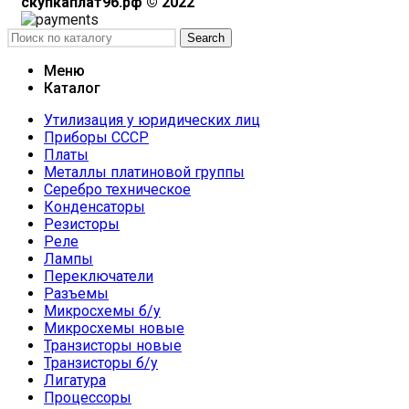
скупкаплат96.рф © 2022
Search
Меню
Каталог
Утилизация у юридических лиц
Приборы СССР
Платы
Металлы платиновой группы
Серебро техническое
Конденсаторы
Резисторы
Реле
Лампы
Переключатели
Разъемы
Микросхемы б/у
Микросхемы новые
Транзисторы новые
Транзисторы б/у
Лигатура
Процессоры