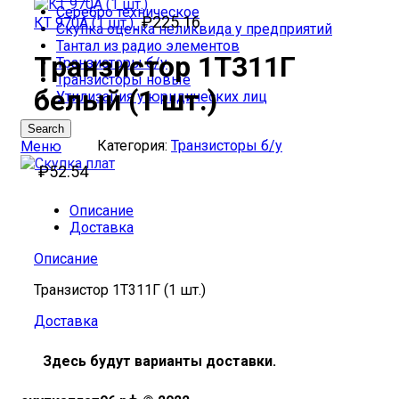
Серебро техническое
₽
225.16
КТ 970А (1 шт.)
Скупка оценка неликвида у предприятий
Тантал из радио элементов
Транзистор 1Т311Г
Транзисторы б/у
Транзисторы новые
белый (1 шт.)
Утилизация у юридических лиц
Search
Категория:
Транзисторы б/у
Меню
₽
52.54
Описание
Доставка
Описание
Транзистор 1Т311Г (1 шт.)
Доставка
Здесь будут варианты доставки.