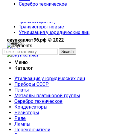
Серебро техническое
Скупка оценка неликвида у предприятий
Тантал из радио элементов
Транзисторы б/у
Транзисторы новые
Утилизация у юридических лиц
скупкаплат96.рф © 2022
Search
Меню
Search
Меню
Каталог
Утилизация у юридических лиц
Приборы СССР
Платы
Металлы платиновой группы
Серебро техническое
Конденсаторы
Резисторы
Реле
Лампы
Переключатели