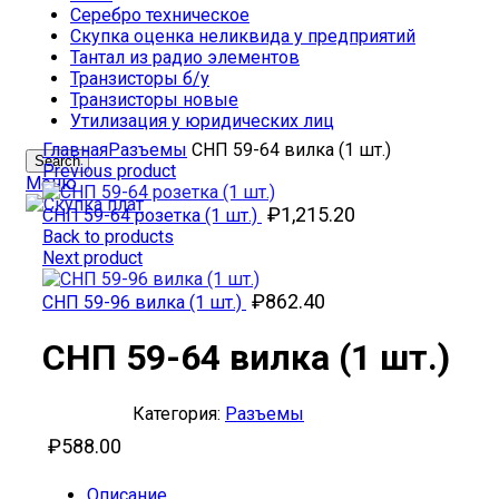
Серебро техническое
Скупка оценка неликвида у предприятий
Тантал из радио элементов
Транзисторы б/у
Транзисторы новые
Утилизация у юридических лиц
Click to enlarge
Главная
Разъемы
СНП 59-64 вилка (1 шт.)
Search
Previous product
Меню
₽
1,215.20
СНП 59-64 розетка (1 шт.)
Back to products
Next product
₽
862.40
СНП 59-96 вилка (1 шт.)
СНП 59-64 вилка (1 шт.)
Категория:
Разъемы
₽
588.00
Описание