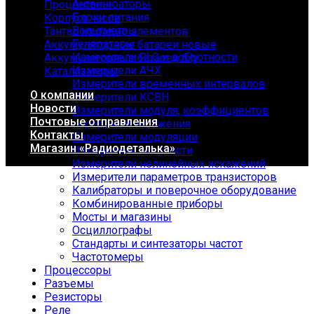
Антеннюаторы
Процессоры
Блоки питания
Корпуса часов
Вольтметры
Тантал из радио элементов
Генераторы
Аккумуляторные батареи новые
Измерители RLC и добротности
Аккумуляторные батареи б/у
Измерители АЧХ
Катализаторы
Измерители временных интервалов
О компании
Измерители КСВН
Новости
Измерители модуля, коэффициентов
Почтовые отправления
передачи и отражения
Контакты
Измерители модуляции
Магазин «Радиодеталька»
Измерители мощности
Измерители нелинейных искажений
Измерители параметров транзисторов
Калибраторы и поверочное оборудование
Комбинированные приборы
Мосты и магазины
Осциллографы
Стандарты и синтезаторы частот
Частотомеры
Процессоры
Разъемы
Резисторы
Реле