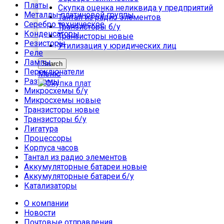
Платы
Скупка оценка неликвида у предприятий
Металлы платиновой группы
Тантал из радио элементов
Серебро техническое
Транзисторы б/у
Конденсаторы
Транзисторы новые
Резисторы
Утилизация у юридических лиц
Реле
Лампы
Search
Переключатели
Меню
Разъемы
Микросхемы б/у
Микросхемы новые
Транзисторы новые
Транзисторы б/у
Лигатура
Процессоры
Корпуса часов
Тантал из радио элементов
Аккумуляторные батареи новые
Аккумуляторные батареи б/у
Катализаторы
О компании
Новости
Почтовые отправления