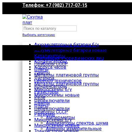
Телефон: +7 (982) 717-07-15
Выбрать категорию
Аккумуляторные батареи б/у
Каталог
Аккумуляторные батареи новые
Катализаторы
Утилизация у юридических лиц
Конденсаторы
Приборы СССР
Корпуса часов
Платы
Лампы
Металлы платиновой группы
Лигатура
Click to enlarge
Серебро техническое
Металлы платиновой группы
Конденсаторы
Микросхемы б/у
Резисторы
Микросхемы новые
Реле
Переключатели
Лампы
Платы
Переключатели
Приборы СССР
Разъемы
Амперметры
Микросхемы б/у
Анализаторы спектра, шума
Микросхемы новые
Антенны измерительные
Транзисторы новые