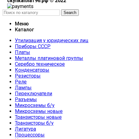
скупкаплат96.рф © 2022
Search
Меню
Каталог
Утилизация у юридических лиц
Приборы СССР
Платы
Металлы платиновой группы
Серебро техническое
Конденсаторы
Резисторы
Реле
Лампы
Переключатели
Разъемы
Микросхемы б/у
Микросхемы новые
Транзисторы новые
Транзисторы б/у
Лигатура
Процессоры