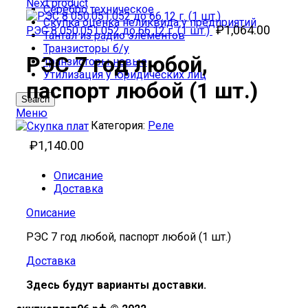
Next product
Серебро техническое
Скупка оценка неликвида у предприятий
₽
1,064.00
РЭС 8 050,051,052 до 66.12 г. (1 шт.)
Тантал из радио элементов
Транзисторы б/у
РЭС 7 год любой,
Транзисторы новые
Утилизация у юридических лиц
паспорт любой (1 шт.)
Search
Меню
Категория:
Реле
₽
1,140.00
Описание
Доставка
Описание
РЭС 7 год любой, паспорт любой (1 шт.)
Доставка
Здесь будут варианты доставки.