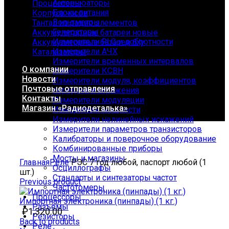
Антеннюаторы
Процессоры
Блоки питания
Корпуса часов
Вольтметры
Тантал из радио элементов
Генераторы
Аккумуляторные батареи новые
Измерители RLC и добротности
Аккумуляторные батареи б/у
Измерители АЧХ
Катализаторы
Измерители временных интервалов
О компании
Измерители КСВН
Новости
Измерители модуля, коэффициентов
Почтовые отправления
передачи и отражения
Контакты
Измерители модуляции
Магазин «Радиодеталька»
Измерители мощности
Измерители нелинейных искажений
Измерители параметров транзисторов
Калибраторы и поверочное оборудование
Комбинированные приборы
Click to enlarge
Мосты и магазины
Главная
Реле
РЭС 7 год любой, паспорт любой (1
Осциллографы
шт.)
Стандарты и синтезаторы частот
Previous product
Частотомеры
Процессоры
Импортная электроника (пинпады) (1 кг.)
Разъемы
₽
1,320.00
Резисторы
Back to products
Реле