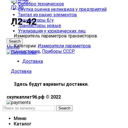
Серебро техническое
Л2-56
Скупка оценка неликвида у предприятий
Тантал из радио элементов
Л2-42
Транзисторы б/у
Транзисторы новые
Утилизация у юридических лиц
Измеритель параметров транзисторов
Search
Категории:
Измерители параметров
Меню
транзисторов
,
Приборы СССР
Доставка
Доставка
Здесь будут варианты доставки.
скупкаплат96.рф © 2022
Search
Меню
Каталог