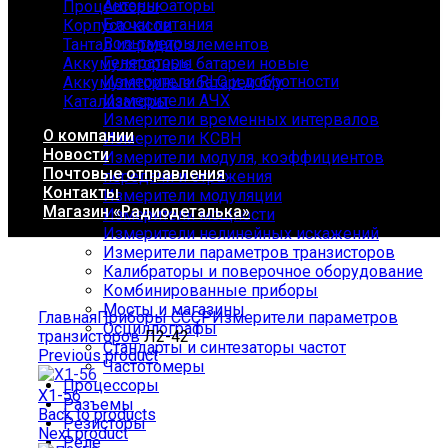
Антеннюаторы
Процессоры
Блоки питания
Корпуса часов
Вольтметры
Тантал из радио элементов
Генераторы
Аккумуляторные батареи новые
Измерители RLC и добротности
Аккумуляторные батареи б/у
Измерители АЧХ
Катализаторы
Измерители временных интервалов
О компании
Измерители КСВН
Новости
Измерители модуля, коэффициентов
Почтовые отправления
передачи и отражения
Контакты
Измерители модуляции
Магазин «Радиодеталька»
Измерители мощности
Измерители нелинейных искажений
Измерители параметров транзисторов
Калибраторы и поверочное оборудование
Комбинированные приборы
Click to enlarge
Мосты и магазины
Главная
Приборы СССР
Измерители параметров
Осциллографы
транзисторов
Л2-42
Стандарты и синтезаторы частот
Previous product
Частотомеры
Процессоры
Х1-56
Разъемы
Back to products
Резисторы
Next product
Реле