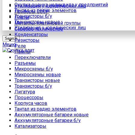
Скупка оценка неликвида у предприятий
Утилизация у юридических лиц
Тантал из радио элементов
Приборы СССР
Транзисторы б/у
Платы
Транзисторы новые
Металлы платиновой группы
Утилизация у юридических лиц
Серебро техническое
Конденсаторы
Search
Резисторы
Меню
Реле
Лампы
Переключатели
Разъемы
Микросхемы б/у
Микросхемы новые
Транзисторы новые
Транзисторы б/у
Лигатура
Процессоры
Корпуса часов
Тантал из радио элементов
Аккумуляторные батареи новые
Аккумуляторные батареи б/у
Катализаторы