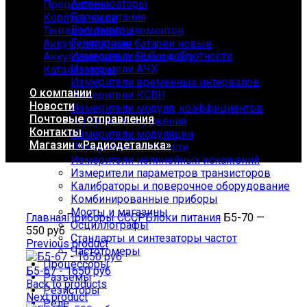
Антеннюаторы
Процессоры
Блоки питания
Корпуса часов
Вольтметры
Тантал из радио элементов
Генераторы
Аккумуляторные батареи новые
Измерители RLC и добротности
Аккумуляторные батареи б/у
Измерители АЧХ
Катализаторы
Измерители временных интервалов
О компании
Измерители КСВН
Новости
Измерители модуля, коэффициентов
Почтовые отправления
передачи и отражения
Контакты
Измерители модуляции
Магазин «Радиодеталька»
Измерители мощности
Измерители нелинейных искажений
Измерители параметров транзисторов
Калибраторы и поверочное оборудование
Комбинированные приборы
Click to enlarge
Мосты и магазины
Главная
Приборы СССР
Блоки питания
Б5-70 —
Осциллографы
550 руб
Стандарты и синтезаторы частот
Previous product
Частотомеры
Процессоры
Б5-67 - 1650 руб
Разъемы
Back to products
Резисторы
Next product
Реле