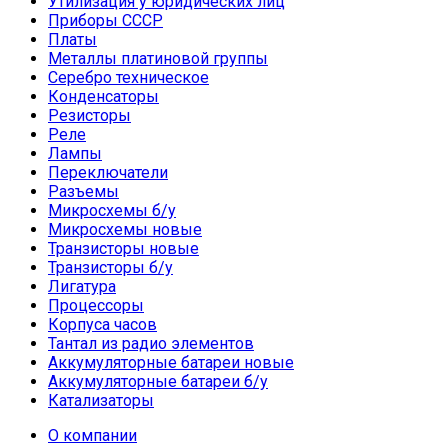
Утилизация у юридических лиц
Приборы СССР
Платы
Металлы платиновой группы
Серебро техническое
Конденсаторы
Резисторы
Реле
Лампы
Переключатели
Разъемы
Микросхемы б/у
Микросхемы новые
Транзисторы новые
Транзисторы б/у
Лигатура
Процессоры
Корпуса часов
Тантал из радио элементов
Аккумуляторные батареи новые
Аккумуляторные батареи б/у
Катализаторы
О компании