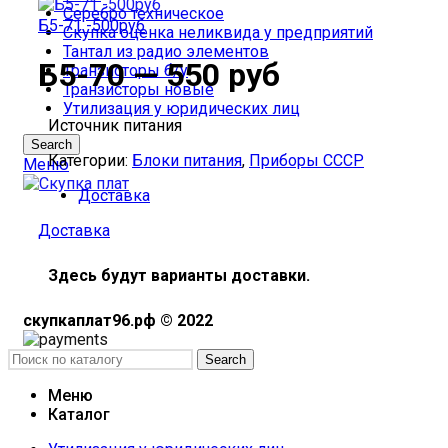
Серебро техническое
Б5-71 -500руб
Скупка оценка неликвида у предприятий
Тантал из радио элементов
Б5-70 — 550 руб
Транзисторы б/у
Транзисторы новые
Утилизация у юридических лиц
Источник питания
Search
Категории:
Блоки питания
,
Приборы СССР
Меню
Доставка
Доставка
Здесь будут варианты доставки.
скупкаплат96.рф © 2022
Search
Меню
Каталог