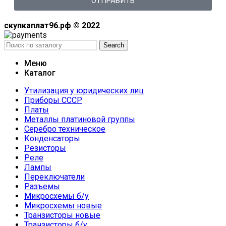
ОТПРАВИТЬ
скупкаплат96.рф © 2022
Search
Меню
Каталог
Утилизация у юридических лиц
Приборы СССР
Платы
Металлы платиновой группы
Серебро техническое
Конденсаторы
Резисторы
Реле
Лампы
Переключатели
Разъемы
Микросхемы б/у
Микросхемы новые
Транзисторы новые
Транзисторы б/у