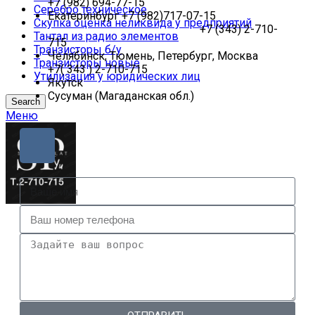
+7 (982) 694-77-15
Серебро техническое
Екатеринбург +7 (982)717-07-15
Скупка оценка неликвида у предприятий
+7 (343) 2-710-
Тантал из радио элементов
715
Транзисторы б/у
Челябинск, Тюмень, Петербург, Москва
Транзисторы новые
+7( 343 ) 2-710-715
Утилизация у юридических лиц
Якутск
Сусуман (Магаданская обл.)
Search
Меню